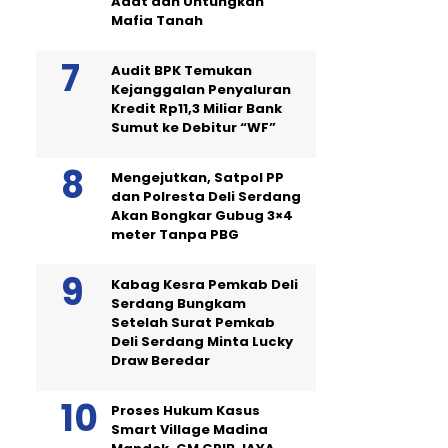
Adat dan Untungkan
Mafia Tanah
Audit BPK Temukan
Kejanggalan Penyaluran
Kredit Rp11,3 Miliar Bank
Sumut ke Debitur “WF”
Mengejutkan, Satpol PP
dan Polresta Deli Serdang
Akan Bongkar Gubug 3×4
meter Tanpa PBG
Kabag Kesra Pemkab Deli
Serdang Bungkam
Setelah Surat Pemkab
Deli Serdang Minta Lucky
Draw Beredar
Proses Hukum Kasus
Smart Village Madina