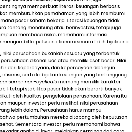
pentingnya memperkuat literasi keuangan berbasis
rakat membutuhkan pemahaman yang lebih membumi
mana pasar saham bekerja. Literasi keuangan tidak
ra tentang menabung atau berinvestasi, tetapi juga
mpuan membaca risiko, memahami informasi
 mengambil keputusan ekonomi secara lebih bijaksana.
, nilai perusahaan bukanlah sesuatu yang terbentuk
erusahaan dikenal luas atau memiliki aset besar. Nilai
hir dari kepercayaan, dan kepercayaan dibangun
a, efisiensi, serta kebijakan keuangan yang bertanggung
consumer non-cyclicals
memang memiliki karakter
tabil, tetapi stabilitas pasar tidak akan berarti banyak
diikuti oleh kualitas pengelolaan perusahaan. Karena itu,
an maupun investor perlu melihat nilai perusahaan
yang lebih dalam. Perusahaan harus mampu
bahwa pertumbuhan mereka ditopang oleh keputusan
g sehat. Sementara investor perlu memahami bahwa
ekadar angka di layar, melainkan cerminan dari cara