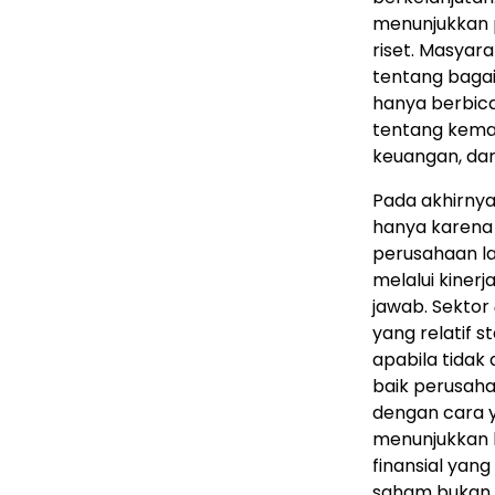
menunjukkan 
riset. Masya
tentang bagai
hanya berbica
tentang kema
keuangan, dan
Pada akhirnya
hanya karena p
perusahaan la
melalui kinerj
jawab. Sektor
yang relatif s
apabila tidak 
baik perusaha
dengan cara 
menunjukkan 
finansial yan
saham bukan s