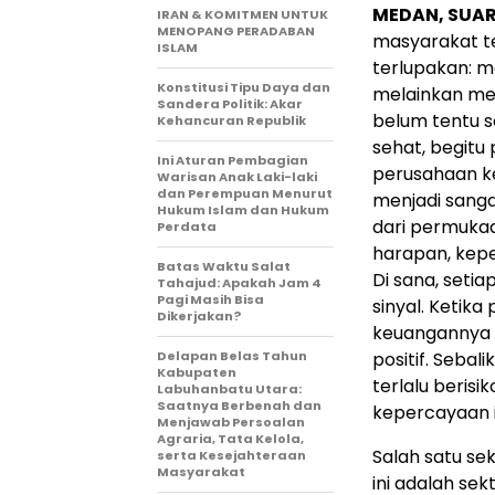
MEDAN, SUA
IRAN & KOMITMEN UNTUK
MENOPANG PERADABAN
masyarakat te
ISLAM
terlupakan: m
Konstitusi Tipu Daya dan
melainkan me
Sandera Politik: Akar
belum tentu 
Kehancuran Republik
sehat, begitu
Ini Aturan Pembagian
perusahaan ke
Warisan Anak Laki-laki
dan Perempuan Menurut
menjadi sanga
Hukum Islam dan Hukum
dari permuka
Perdata
harapan, kepe
Batas Waktu Salat
Di sana, seti
Tahajud: Apakah Jam 4
Pagi Masih Bisa
sinyal. Ketik
Dikerjakan?
keuangannya 
Delapan Belas Tahun
positif. Sebal
Kabupaten
terlalu beris
Labuhanbatu Utara:
Saatnya Berbenah dan
kepercayaan 
Menjawab Persoalan
Agraria, Tata Kelola,
Salah satu se
serta Kesejahteraan
Masyarakat
ini adalah sek