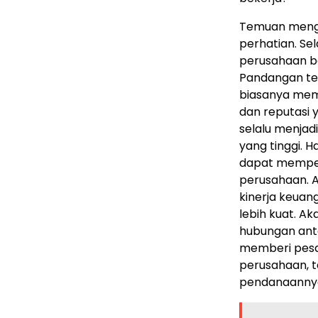
Temuan menge
perhatian. Se
perusahaan bes
Pandangan te
biasanya memil
dan reputasi y
selalu menja
yang tinggi. 
dapat memper
perusahaan. 
kinerja keua
lebih kuat. A
hubungan anta
memberi pesan
perusahaan, t
pendanaanny