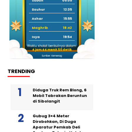
Subuh
05:05
Dzuhur
12:35
Ashar
15:55
Maghrib
18:42
Isya
19:54
Waktu sholat berikutnya dalam:
4 jam 44 menit 49 detik
Sumber: Kemenag
TRENDING
Diduga Truk Rem Blong, 6
Mobil Tabrakan Beruntun
di Sibolangit
Gubug 3×4 Meter
Dirobohkan, Di Duga
Aparatur Pemkab Deli