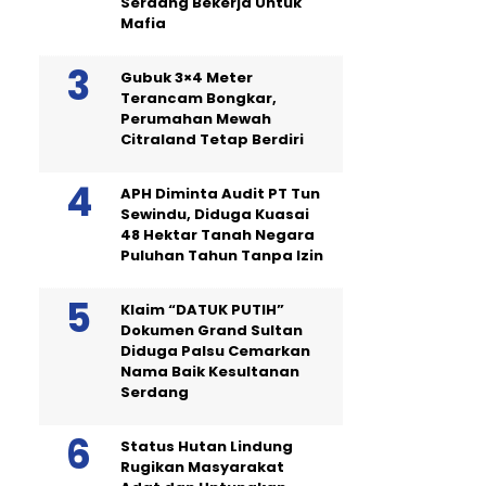
Serdang Bekerja Untuk
Mafia
Gubuk 3×4 Meter
Terancam Bongkar,
Perumahan Mewah
Citraland Tetap Berdiri
APH Diminta Audit PT Tun
Sewindu, Diduga Kuasai
48 Hektar Tanah Negara
Puluhan Tahun Tanpa Izin
Klaim “DATUK PUTIH”
Dokumen Grand Sultan
Diduga Palsu Cemarkan
Nama Baik Kesultanan
Serdang
Status Hutan Lindung
Rugikan Masyarakat