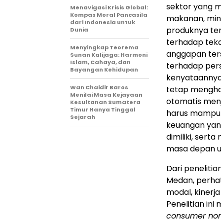
sektor yang 
Menavigasi Krisis Global:
Kompas Moral Pancasila
makanan, minu
dari Indonesia untuk
produknya teru
Dunia
terhadap teka
Menyingkap Teorema
anggapan ter
Sunan Kalijaga: Harmoni
Islam, Cahaya, dan
terhadap pers
Bayangan Kehidupan
kenyataannya
Wan Chaidir Baros
tetap menghad
Menilai Masa Kejayaan
otomatis menj
Kesultanan Sumatera
Timur Hanya Tinggal
harus mampu 
Sejarah
keuangan yan
dimiliki, ser
masa depan u
Dari penelitia
Medan, perha
modal, kinerj
Penelitian in
consumer non