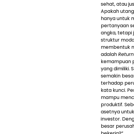
sehat, atau j
Apakah utang 
hanya untuk 
pertanyaan se
angka, tetapi
struktur moda
membentuk nil
adalah
Return
kemampuan pe
yang dimiliki
semakin besar
terhadap peru
kata kunci. P
mampu mencipt
produktif. S
asetnya untuk
investor. Den
besar perusaha
bekerja?”