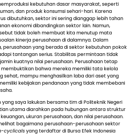
memproduksi kebutuhan dasar masyarakat, seperti
man, dan produk konsumsi sehari-hari. Karena
s dibutuhkan, sektor ini sering dianggap lebih tahan
nan ekonomi dibandingkan sektor lain. Namun,
sebut tidak boleh membuat kita menutup mata
oalan kinerja perusahaan di dalamnya. Dalam
, perusahaan yang berada di sektor kebutuhan pokok
api tantangan serius. Stabilitas permintaan tidak
amin kuatnya nilai perusahaan. Perusahaan tetap
membuktikan bahwa mereka memiliki tata kelola
g sehat, mampu menghasilkan laba dari aset yang
ta memiliki kebijakan pendanaan yang tidak membebani
saha.
n yang saya lakukan bersama tim di Politeknik Negeri
tian utama diarahkan pada hubungan antara struktur
a keuangan, ukuran perusahaan, dan nilai perusahaan.
i melihat bagaimana perusahaan-perusahaan sektor
-cyclicals
yang terdaftar di Bursa Efek Indonesia