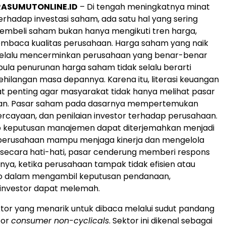
RASUMUTONLINE.ID
– Di tengah meningkatnya minat
rhadap investasi saham, ada satu hal yang sering
embeli saham bukan hanya mengikuti tren harga,
mbaca kualitas perusahaan. Harga saham yang naik
selalu mencerminkan perusahaan yang benar-benar
 pula penurunan harga saham tidak selalu berarti
hilangan masa depannya. Karena itu, literasi keuangan
t penting agar masyarakat tidak hanya melihat pasar
an. Pasar saham pada dasarnya mempertemukan
rcayaan, dan penilaian investor terhadap perusahaan.
ap keputusan manajemen dapat diterjemahkan menjadi
a perusahaan mampu menjaga kinerja dan mengelola
secara hati-hati, pasar cenderung memberi respons
iknya, ketika perusahaan tampak tidak efisien atau
iko dalam mengambil keputusan pendanaan,
investor dapat melemah.
ktor yang menarik untuk dibaca melalui sudut pandang
tor
consumer non-cyclicals
. Sektor ini dikenal sebagai