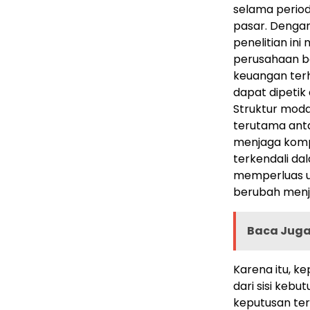
selama perio
pasar. Denga
penelitian in
perusahaan b
keuangan terh
dapat dipetik
Struktur mod
terutama ant
menjaga kompo
terkendali da
memperluas us
berubah menj
Baca Juga 
Karena itu, k
dari sisi kebu
keputusan te