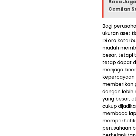
Baca Juga 
Cemilan S
Bagi perusaha
ukuran aset t
Di era keterb
mudah memban
besar, tetapi
tetap dapat d
menjaga kine
kepercayaan p
memberikan pe
dengan lebih 
yang besar, a
cukup dijadik
membaca lapo
memperhatika
perusahaan b
berkelanjutan.