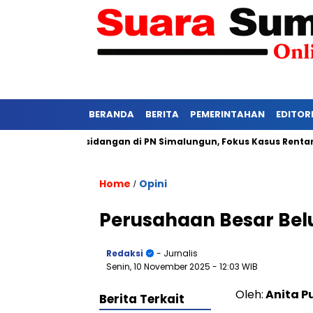
BERANDA
BERITA
PEMERINTAHAN
EDITOR
si Ketat Persidangan di PN Simalungun, Fokus Kasus Rentan Teka
Home
Opini
/
Perusahaan Besar Belu
Redaksi
- Jurnalis
Senin, 10 November 2025
- 12:03 WIB
Oleh:
Anita Put
Berita Terkait