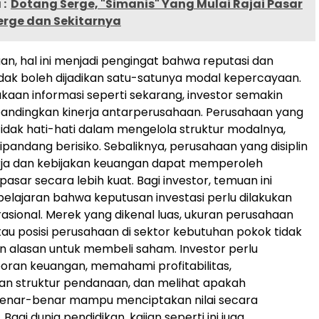
:
Dotang Serge, "Simanis" Yang Mulai Rajai Pasar
erge dan Sekitarnya
an, hal ini menjadi pengingat bahwa reputasi dan
idak boleh dijadikan satu-satunya modal kepercayaan.
ukaan informasi seperti sekarang, investor semakin
dingkan kinerja antarperusahaan. Perusahaan yang
 tidak hati-hati dalam mengelola struktur modalnya,
ipandang berisiko. Sebaliknya, perusahaan yang disiplin
rja dan kebijakan keuangan dapat memperoleh
asar secara lebih kuat. Bagi investor, temuan ini
lajaran bahwa keputusan investasi perlu dilakukan
rasional. Merek yang dikenal luas, ukuran perusahaan
tau posisi perusahaan di sektor kebutuhan pokok tidak
an alasan untuk membeli saham. Investor perlu
ran keuangan, memahami profitabilitas,
n struktur pendanaan, dan melihat apakah
enar-benar mampu menciptakan nilai secara
 Bagi dunia pendidikan, kajian seperti ini juga