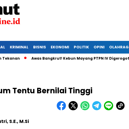
IAL
KRIMINAL
BISNIS
EKONOMI
POLITIK
OPINI
OLAHRAG
nan
Awas Bangkrut! Kebun Mayang PTPN IV Digerogoti Mali
m Tentu Bernilai Tinggi
ri, S.E., M.Si