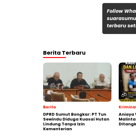
Follow Wh
suarasumut
terbaru set
Berita Terbaru
Berita
Krimina
DPRD Sumut Bongkar: PT Tun
Aniaya
Sewindu Diduga Kuasai Hutan
Malint
Lindung Tanpa Izin
Ditang
Kementerian