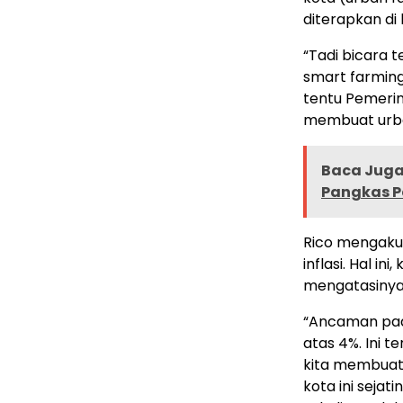
diterapkan di
“Tadi bicara 
smart farming
tentu Pemerin
membuat urban
Baca Juga 
Pangkas P
Rico mengaku
inflasi. Hal in
mengatasinya
“Ancaman pada
atas 4%. Ini 
kita membuat s
kota ini seja