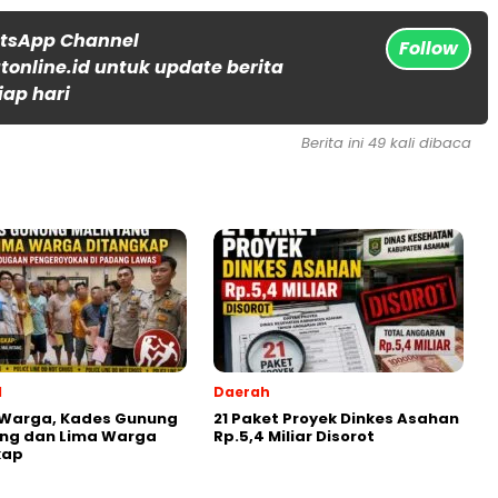
atsApp Channel
Follow
online.id untuk update berita
iap hari
Berita ini 49 kali dibaca
l
Daerah
 Warga, Kades Gunung
21 Paket Proyek Dinkes Asahan
ang dan Lima Warga
Rp.5,4 Miliar Disorot
kap