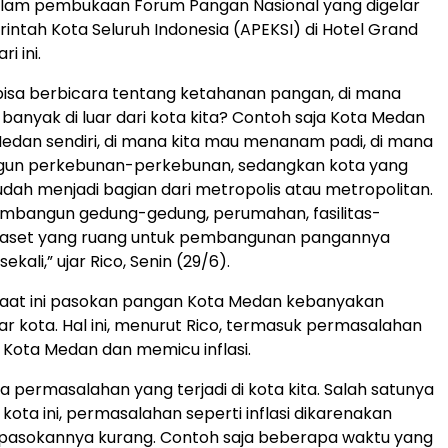
lam pembukaan Forum Pangan Nasional yang digelar
rintah Kota Seluruh Indonesia (APEKSI) di Hotel Grand
i ini.
bisa berbicara tentang ketahanan pangan, di mana
 banyak di luar dari kota kita? Contoh saja Kota Medan
 Medan sendiri, di mana kita mau menanam padi, di mana
un perkebunan-perkebunan, sedangkan kota yang
udah menjadi bagian dari metropolis atau metropolitan.
mbangun gedung-gedung, perumahan, fasilitas-
et-aset yang ruang untuk pembangunan pangannya
ekali,” ujar Rico, Senin (29/6).
saat ini pasokan pangan Kota Medan kebanyakan
luar kota. Hal ini, menurut Rico, termasuk permasalahan
i Kota Medan dan memicu inflasi.
 permasalahan yang terjadi di kota kita. Salah satunya
i kota ini, permasalahan seperti inflasi dikarenakan
pasokannya kurang. Contoh saja beberapa waktu yang