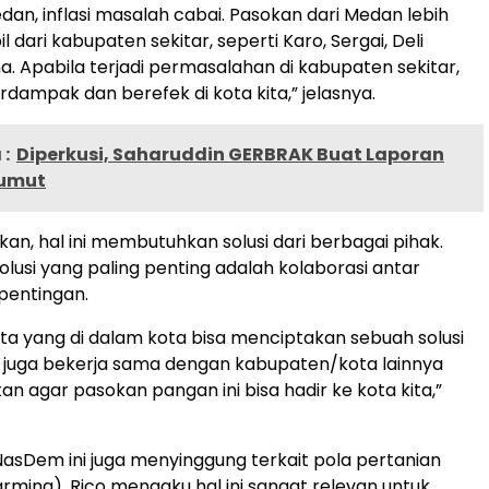
edan, inflasi masalah cabai. Pasokan dari Medan lebih
 dari kabupaten sekitar, seperti Karo, Sergai, Deli
. Apabila terjadi permasalahan di kabupaten sekitar,
rdampak dan berefek di kota kita,” jelasnya.
:
Diperkusi, Saharuddin GERBRAK Buat Laporan
Sumut
an, hal ini membutuhkan solusi dari berbagai pihak.
olusi yang paling penting adalah kolaborasi antar
entingan.
ta yang di dalam kota bisa menciptakan sebuah solusi
 juga bekerja sama dengan kabupaten/kota lainnya
n agar pasokan pangan ini bisa hadir ke kota kita,”
i NasDem ini juga menyinggung terkait pola pertanian
arming). Rico mengaku hal ini sangat relevan untuk