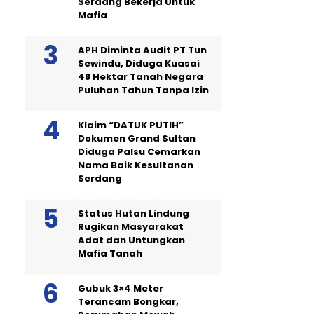
Serdang Bekerja Untuk
Mafia
APH Diminta Audit PT Tun
Sewindu, Diduga Kuasai
48 Hektar Tanah Negara
Puluhan Tahun Tanpa Izin
Klaim “DATUK PUTIH”
Dokumen Grand Sultan
Diduga Palsu Cemarkan
Nama Baik Kesultanan
Serdang
Status Hutan Lindung
Rugikan Masyarakat
Adat dan Untungkan
Mafia Tanah
Gubuk 3×4 Meter
Terancam Bongkar,