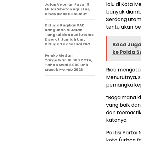
lalu di Kota M
Jalan Veteran Pasar 9
Mulai Dibeton Agustus,
banyak diambil
Dinas BMBKCK Sumut
Serdang utama
Diduga Rugikan PAD,
tentu akan be
Bangunan di Jalan
Tangkul dan Budi Utomo
Disorot, Jumlah Unit
Baca Juga 
Diduga Tak Sesuai PBG
ke Polda 
Pemko Medan
Targetkan 10.000 CCTV,
Tahap Awal 2.000 Unit
Rico mengatak
Masuk P-APBD 2026
Menurutnya, s
pemangku kep
“Bagaimana ki
yang baik dan
dan memastika
katanya.
Politisi Parta
kota (urban f