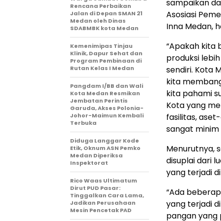
sampaikan da
Rencana Perbaikan
Asosiasi Peme
Jalan di Depan SMAN 21
Medan oleh Dinas
Inna Medan, har
SDABMBK kota Medan
“Apakah kita 
Kemenimipas Tinjau
Klinik, Dapur Sehat dan
produksi lebih
Program Pembinaan di
Rutan Kelas I Medan
sendiri. Kota
kita membang
Pangdam I/BB dan Wali
kita pahami s
Kota Medan Resmikan
Jembatan Perintis
Kota yang me
Garuda, Akses Polonia-
Johor-Maimun Kembali
fasilitas, as
Terbuka
sangat minim s
Diduga Langgar Kode
Menurutnya, 
Etik, Oknum ASN Pemko
Medan Diperiksa
disuplai dari 
Inspektorat
yang terjadi d
Rico Waas Ultimatum
Dirut PUD Pasar:
“Ada beberapa
Tinggalkan Cara Lama,
yang terjadi d
Jadikan Perusahaan
Mesin Pencetak PAD
pangan yang 