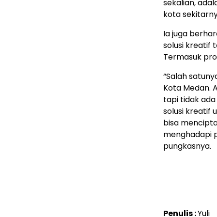
sekalian, ada
kota sekitarny
Ia juga berha
solusi kreatif
Termasuk prod
“Salah satunya
Kota Medan. A
tapi tidak ada
solusi kreatif
bisa mencipta
menghadapi p
pungkasnya.
Penulis :
Yuli