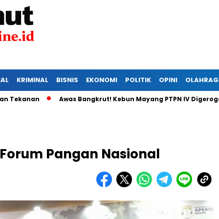
IAL
KRIMINAL
BISNIS
EKONOMI
POLITIK
OPINI
OLAHRAG
nan
Awas Bangkrut! Kebun Mayang PTPN IV Digerogoti Mali
 Forum Pangan Nasional