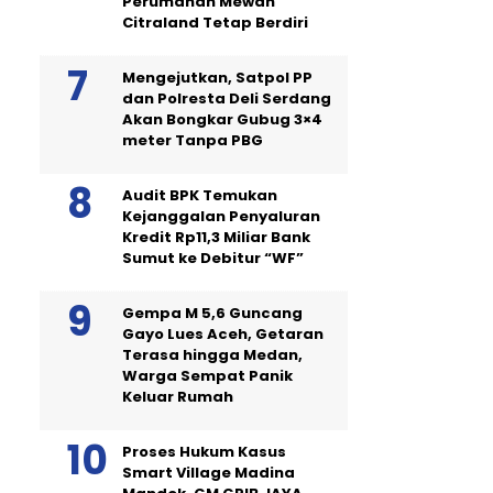
Perumahan Mewah
Citraland Tetap Berdiri
Mengejutkan, Satpol PP
dan Polresta Deli Serdang
Akan Bongkar Gubug 3×4
meter Tanpa PBG
Audit BPK Temukan
Kejanggalan Penyaluran
Kredit Rp11,3 Miliar Bank
Sumut ke Debitur “WF”
Gempa M 5,6 Guncang
Gayo Lues Aceh, Getaran
Terasa hingga Medan,
Warga Sempat Panik
Keluar Rumah
Proses Hukum Kasus
Smart Village Madina