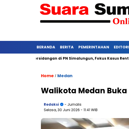
BERANDA
BERITA
PEMERINTAHAN
EDITOR
i Ketat Persidangan di PN Simalungun, Fokus Kasus Rentan Teka
Home
Medan
/
Walikota Medan Buka
Redaksi
- Jurnalis
Selasa, 30 Juni 2026
- 11:41 WIB