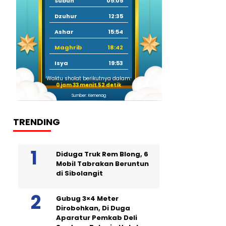
Subuh
05:05
Dzuhur
12:35
Ashar
15:54
Maghrib
18:42
Isya
19:53
Waktu sholat berikutnya dalam:
0 jam 33 menit 51 detik
Sumber: Kemenag
TRENDING
Diduga Truk Rem Blong, 6
Mobil Tabrakan Beruntun
di Sibolangit
Gubug 3×4 Meter
Dirobohkan, Di Duga
Aparatur Pemkab Deli