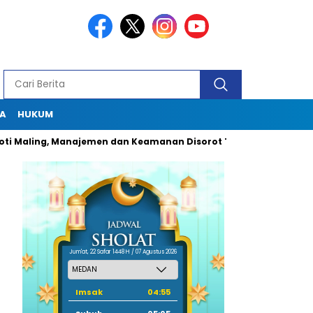
A
HUKUM
ng, Manajemen dan Keamanan Disorot Tajam
Dugaan Pungli 
Jum'at, 22 Safar 1448 H / 07 Agustus 2026
Imsak
04:55