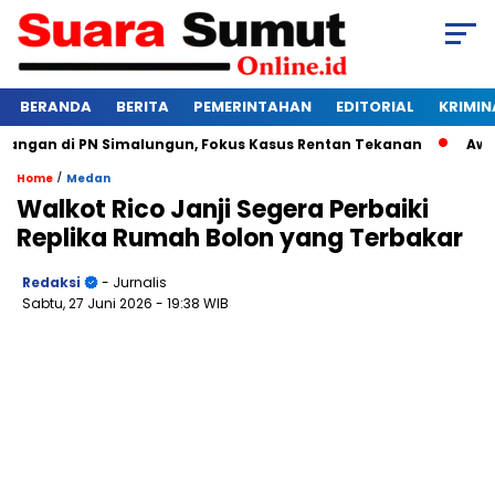
BERANDA
BERITA
PEMERINTAHAN
EDITORIAL
KRIMIN
ngan di PN Simalungun, Fokus Kasus Rentan Tekanan
Awas Ba
/
Home
Medan
Walkot Rico Janji Segera Perbaiki
Replika Rumah Bolon yang Terbakar
Redaksi
- Jurnalis
Sabtu, 27 Juni 2026
- 19:38 WIB