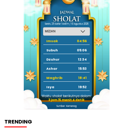
Senin, 25 Safar 1448 H / 10 Agustus 2026
Imsak
04:56
Subuh
05:06
Dzuhur
12:34
Ashar
15:53
Maghrib
18:41
Isya
19:52
Waktu sholat berikutnya dalam:
3 jam 15 menit 3 detik
Sumber: Kemenag
TRENDING