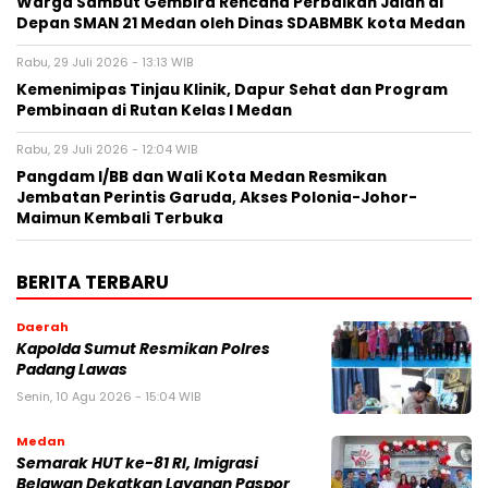
Warga Sambut Gembira Rencana Perbaikan Jalan di
Depan SMAN 21 Medan oleh Dinas SDABMBK kota Medan
Rabu, 29 Juli 2026 - 13:13 WIB
Kemenimipas Tinjau Klinik, Dapur Sehat dan Program
Pembinaan di Rutan Kelas I Medan
Rabu, 29 Juli 2026 - 12:04 WIB
Pangdam I/BB dan Wali Kota Medan Resmikan
Jembatan Perintis Garuda, Akses Polonia-Johor-
Maimun Kembali Terbuka
BERITA TERBARU
Daerah
Kapolda Sumut Resmikan Polres
Padang Lawas
Senin, 10 Agu 2026 - 15:04 WIB
Medan
Semarak HUT ke-81 RI, Imigrasi
Belawan Dekatkan Layanan Paspor