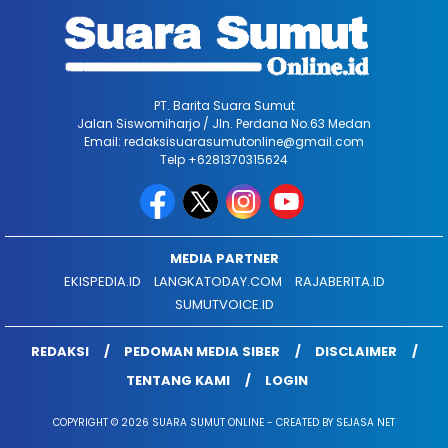
PT. Barita Suara Sumut
Jalan Siswomiharjo / Jln. Perdana No.63 Medan
Email: redaksisuarasumutonline@gmail.com
Telp +6281370315624
MEDIA PARTNER
EKISPEDIA.ID
LANGKATODAY.COM
RAJABERITA.ID
SUMUTVOICE.ID
REDAKSI
PEDOMAN MEDIA SIBER
DISCLAIMER
TENTANG KAMI
LOGIN
COPYRIGHT © 2026 SUARA SUMUT ONLINE - CREATED BY SEJASA NET