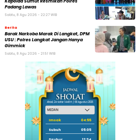
Kapolda Sumut Resmikan Polres
Padang Lawas
Sabtu, 8 Agu 2026 - 22:27 WIB
Berita
Barak Narkoba Marak Di Langkat, DPM
USU : Polres Langkat Jangan Hanya
Gimmick
Sabtu, 8 Agu 2026 - 21:51 WIB
Ahad, 24 Safar 1448 H / 09 Agustus 2026
Imsak
04:55
Subuh
05:05
Dzuhur
12:34