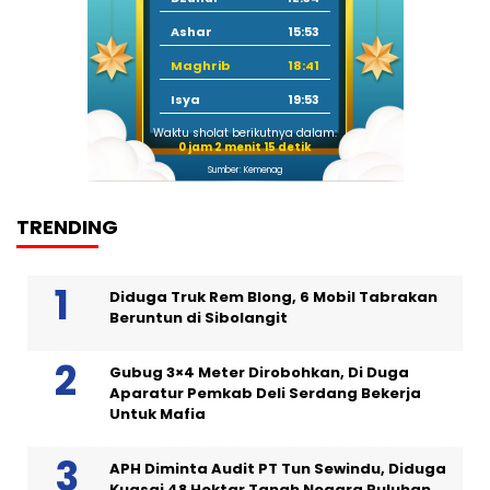
Ashar
15:53
Maghrib
18:41
Isya
19:53
Waktu sholat berikutnya dalam:
0 jam 2 menit 14 detik
Sumber: Kemenag
TRENDING
Diduga Truk Rem Blong, 6 Mobil Tabrakan
Beruntun di Sibolangit
Gubug 3×4 Meter Dirobohkan, Di Duga
Aparatur Pemkab Deli Serdang Bekerja
Untuk Mafia
APH Diminta Audit PT Tun Sewindu, Diduga
Kuasai 48 Hektar Tanah Negara Puluhan