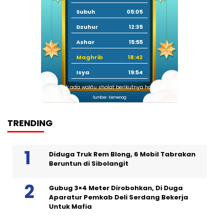
Subuh
05:05
Dzuhur
12:35
Ashar
15:55
Maghrib
18:42
Isya
19:54
Tidak ada waktu sholat berikutnya hari ini.
Sumber: Kemenag
TRENDING
Diduga Truk Rem Blong, 6 Mobil Tabrakan
Beruntun di Sibolangit
Gubug 3×4 Meter Dirobohkan, Di Duga
Aparatur Pemkab Deli Serdang Bekerja
Untuk Mafia