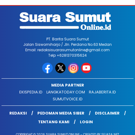
PT. Barita Suara Sumut
Jalan Siswomiharjo / Jln. Perdana No.63 Medan
Email: redaksisuarasumutonline@gmail.com
Telp +6281370315624
MEDIA PARTNER
EKISPEDIA.ID
LANGKATODAY.COM
RAJABERITA.ID
SUMUTVOICE.ID
REDAKSI
PEDOMAN MEDIA SIBER
DISCLAIMER
TENTANG KAMI
LOGIN
COPYRIGHT © 2026 SUARA SUMUT ONLINE - CREATED BY SEJASA NET