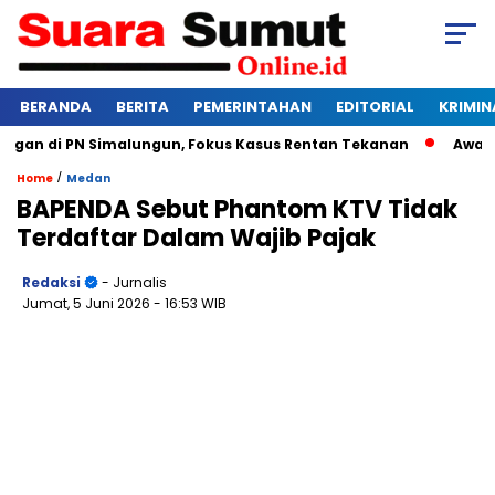
BERANDA
BERITA
PEMERINTAHAN
EDITORIAL
KRIMIN
n di PN Simalungun, Fokus Kasus Rentan Tekanan
Awas Bang
/
Home
Medan
BAPENDA Sebut Phantom KTV Tidak
Terdaftar Dalam Wajib Pajak
Redaksi
- Jurnalis
Jumat, 5 Juni 2026
- 16:53 WIB