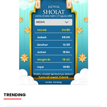
Jum'at, 22 Safar 1448 H / 07 Agustus 2026
Imsak
04:55
Subuh
05:05
Dzuhur
12:35
Ashar
15:54
Maghrib
18:42
Isya
19:53
Waktu sholat berikutnya dalam:
3 jam 45 menit 10 detik
Sumber: Kemenag
TRENDING