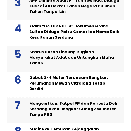
APH Diminta Audit PT Tun Sewindu, Diduga
Kuasai 48 Hektar Tanah Negara Puluhan
Tahun Tanpa Izin
Klaim “DATUK PUTIH” Dokumen Grand
Sultan Diduga Palsu Cemarkan Nama Baik
Kesultanan Serdang
Status Hutan Lindung Rugikan
Masyarakat Adat dan Untungkan Mafia
Tanah
Gubuk 3×4 Meter Terancam Bongkar,
Perumahan Mewah Citraland Tetap
Berdiri
Mengejutkan, Satpol PP dan Polresta Deli
Serdang Akan Bongkar Gubug 3×4 meter
Tanpa PBG
Audit BPK Temukan Kejanggalan