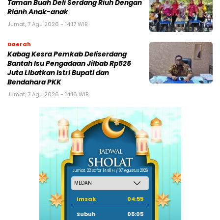
Taman Buah Deli Serdang Riuh Dengan
Rianh Anak-anak
Jumat, 7 Agu 2026 - 14:17 WIB
Daerah
Kabag Kesra Pemkab Deliserdang
Bantah Isu Pengadaan Jilbab Rp525
Juta Libatkan Istri Bupati dan
Bendahara PKK
Jumat, 7 Agu 2026 - 14:16 WIB
Jum'at, 22 Safar 1448 H / 07 Agustus 2026
Imsak
04:55
Subuh
05:05