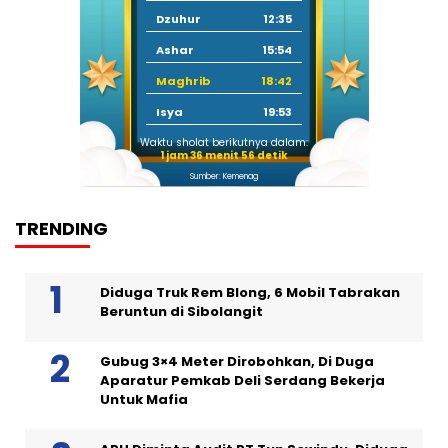
Dzuhur
12:35
Ashar
15:54
Maghrib
18:42
Isya
19:53
Waktu sholat berikutnya dalam:
1 jam 36 menit 56 detik
Sumber: Kemenag
TRENDING
Diduga Truk Rem Blong, 6 Mobil Tabrakan
Beruntun di Sibolangit
Gubug 3×4 Meter Dirobohkan, Di Duga
Aparatur Pemkab Deli Serdang Bekerja
Untuk Mafia