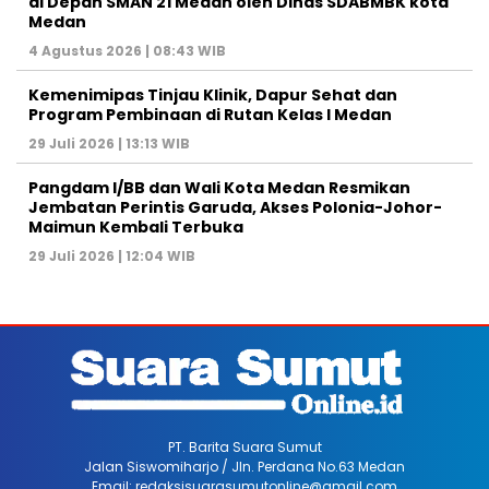
di Depan SMAN 21 Medan oleh Dinas SDABMBK kota
Medan
4 Agustus 2026 | 08:43 WIB
Kemenimipas Tinjau Klinik, Dapur Sehat dan
Program Pembinaan di Rutan Kelas I Medan
29 Juli 2026 | 13:13 WIB
Pangdam I/BB dan Wali Kota Medan Resmikan
Jembatan Perintis Garuda, Akses Polonia-Johor-
Maimun Kembali Terbuka
29 Juli 2026 | 12:04 WIB
PT. Barita Suara Sumut
Jalan Siswomiharjo / Jln. Perdana No.63 Medan
Email: redaksisuarasumutonline@gmail.com