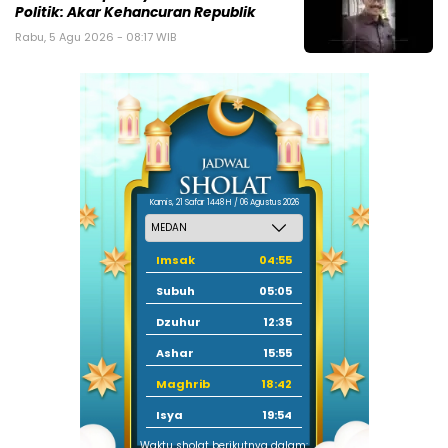
Politik: Akar Kehancuran Republik
Rabu, 5 Agu 2026 - 08:17 WIB
Kamis, 21 Safar 1448 H / 06 Agustus 2026
Imsak
04:55
Subuh
05:05
Dzuhur
12:35
Ashar
15:55
Maghrib
18:42
Isya
19:54
Waktu sholat berikutnya dalam: