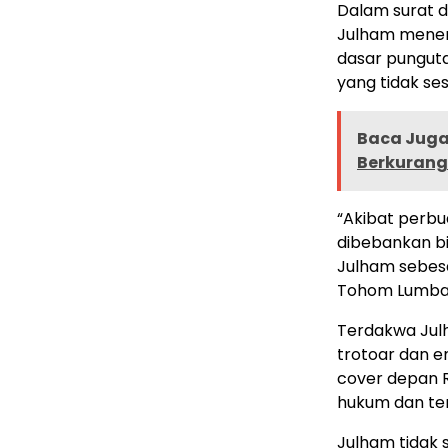
Dalam surat 
Julham mener
dasar punguta
yang tidak se
Baca Juga 
Berkurang
“Akibat perbu
dibebankan bi
Julham sebesa
Tohom Lumban 
Terdakwa Jul
trotoar dan e
cover depan RS
hukum dan ter
Julham tidak 