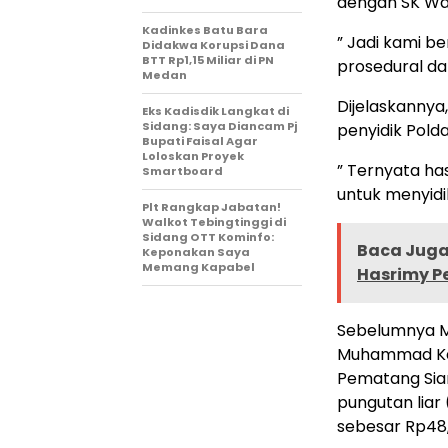
dengan SK Wal
Kadinkes Batu Bara
” Jadi kami b
Didakwa Korupsi Dana
BTT Rp1,15 Miliar di PN
prosedural da
Medan
Dijelaskannya
Eks Kadisdik Langkat di
Sidang: Saya Diancam Pj
penyidik Pol
Bupati Faisal Agar
Loloskan Proyek
” Ternyata ha
Smartboard
untuk menyidi
Plt Rangkap Jabatan!
Walkot Tebingtinggi di
Sidang OTT Kominfo:
Baca Juga 
Keponakan Saya
Memang Kapabel
Hasrimy P
Sebelumnya Ma
Muhammad Kas
Pematang Sia
pungutan liar 
sebesar Rp48,