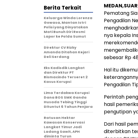
MEDAN,SUAR
Berita Terkait
Pematang Sian
Keluarga Winda Lorenza
Pengadilan Ne
Gowasa, Mantan Istri
menghadirkan
Polisi yang Dinyatakan
Mati Bunuh Diri Resmi
nya kepala In
Lapor ke Polda Sumut
merekomendas
Direktur CV Rizky
mengembalikan 
Amanda Ditahan Kejari
sebesar Rp 48
Deli Serdang
Eks Kadisdik Langkat
Hal itu dikem
dan Direktur PT
keterangannya
Bismacindo Terseret 2
Kasus Korupsi
Pengadilan Ti
Lima Terdakwa Korupsi
Perintah pen
Dana BOS SMK Ganda
Husada Tebing Tinggi
hasil pemerik
Dituntut 6 Tahun Penjara
pengutipan y
Ratusan Hektar
Kawasan Konservasi
Dari hasil pe
Langkat Timur Jadi
diterbitkan te
Ladang Sawit, APH
diminta Turun