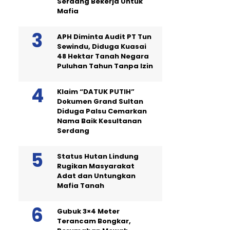
Serdang Bekerja Untuk
Mafia
APH Diminta Audit PT Tun
Sewindu, Diduga Kuasai
48 Hektar Tanah Negara
Puluhan Tahun Tanpa Izin
Klaim “DATUK PUTIH”
Dokumen Grand Sultan
Diduga Palsu Cemarkan
Nama Baik Kesultanan
Serdang
Status Hutan Lindung
Rugikan Masyarakat
Adat dan Untungkan
Mafia Tanah
Gubuk 3×4 Meter
Terancam Bongkar,