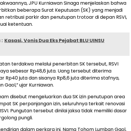
dakwaannya, JPU Kurniawan Sinaga menjelaskan bahwa
bitkan beberapa Surat Keputusan (SK) yang menjadi
n retribusi parkir dan penutupan trotoar di depan RSVI,
suai ketentuan.
:
Kasasi, Vonis Dua Eks Pejabat BLU UINSU
atan terdakwa melalui penerbitan SK tersebut, RSVI
aya sebesar Rp48,6 juta. Uang tersebut diterima
r Rp40 juta dan sisanya Rp8,6 juta diterima stafnya,
Gaol,” ujar Kurniawan.
ham disebut mengeluarkan dua SK izin penutupan area
mpat SK perpanjangan izin, seluruhnya terkait renovasi
VI. Pungutan tersebut dinilai jaksa tidak memiliki dasar
golong pungli.
sendirian dalam perkara ini. Nama Tohom Lumban Gaol,