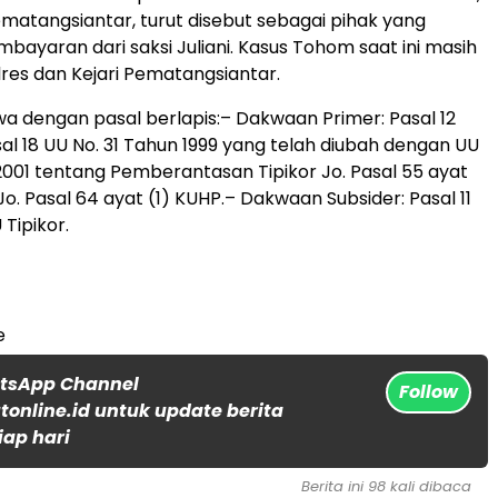
ematangsiantar, turut disebut sebagai pihak yang
ayaran dari saksi Juliani. Kasus Tohom saat ini masih
lres dan Kejari Pematangsiantar.
a dengan pasal berlapis:– Dakwaan Primer: Pasal 12
sal 18 UU No. 31 Tahun 1999 yang telah diubah dengan UU
2001 tentang Pemberantasan Tipikor Jo. Pasal 55 ayat
Jo. Pasal 64 ayat (1) KUHP.– Dakwaan Subsider: Pasal 11
 Tipikor.
e
atsApp Channel
Follow
online.id untuk update berita
iap hari
Berita ini 98 kali dibaca