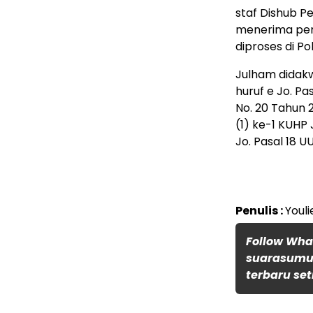
staf Dishub P
menerima pemb
diproses di Po
Julham didakw
huruf e Jo. Pa
No. 20 Tahun 
(1) ke-1 KUHP 
Jo. Pasal 18 UU
Penulis :
Youli
Follow Wh
suarasumut
terbaru set