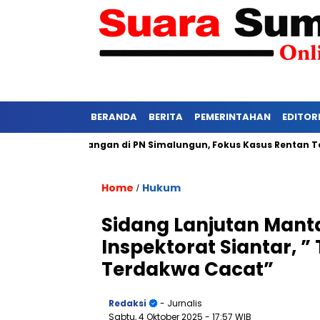
BERANDA
BERITA
PEMERINTAHAN
EDITOR
tat Persidangan di PN Simalungun, Fokus Kasus Rentan Tekanan
Home
Hukum
/
Sidang Lanjutan Mant
Inspektorat Siantar, ”
Terdakwa Cacat”
Redaksi
- Jurnalis
Sabtu, 4 Oktober 2025
- 17:57 WIB