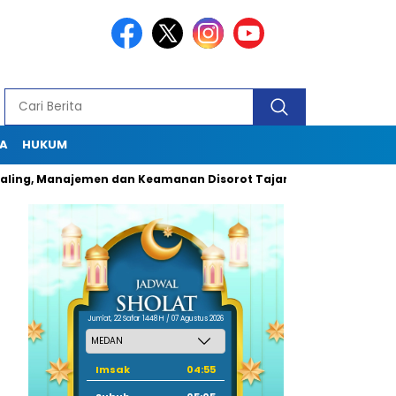
A
HUKUM
Manajemen dan Keamanan Disorot Tajam
Dugaan Pungli Oknu
Jum'at, 22 Safar 1448 H / 07 Agustus 2026
Imsak
04:55