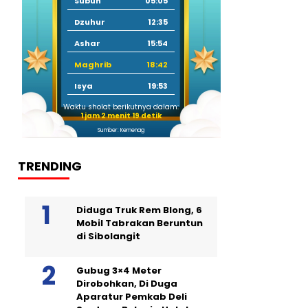
Subuh
05:05
Dzuhur
12:35
Ashar
15:54
Maghrib
18:42
Isya
19:53
Waktu sholat berikutnya dalam:
1 jam 2 menit 18 detik
Sumber: Kemenag
TRENDING
Diduga Truk Rem Blong, 6
Mobil Tabrakan Beruntun
di Sibolangit
Gubug 3×4 Meter
Dirobohkan, Di Duga
Aparatur Pemkab Deli