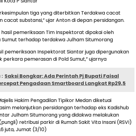
i Kota P Siantar
erkesimpulan tiga yang diterbitkan Terdakwa cacat
n cacat substansi,” ujar Anton di depan persidangan.
, hasil pemeriksaan Tim Inspektorat dipakai oleh
da Sumut terhadap terdakwa Julham Situmorang
sil pemeriksaan Inspektorat Siantar juga dipergunakan
k perkara pemerasan di Pold Sumut,” ujarnya
:
Saksi Bongkar: Ada Perintah Pj Bupati Faisal
ercepat Pengadaan Smartboard Langkat Rp29,5
jelis Hakim Pengadilan Tipikor Medan diketuai
im melanjutkan persidangan terhadap eks Kadishub
ntar Julham Situmorang yang didakwa melakukan
(pungli) retribusi parkir di Rumah Sakit Vita Insani (RSVI)
6 juta, Jumat (3/10)