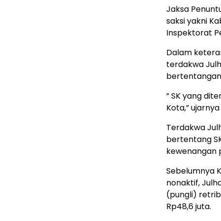
Jaksa Penunt
saksi yakni K
Inspektorat P
Dalam keteran
terdakwa Julha
bertentangan 
” SK yang dit
Kota,” ujarnya
Terdakwa Jul
bertentang SK
kewenangan pen
Sebelumnya K
nonaktif, Jul
(pungli) retri
Rp48,6 juta.