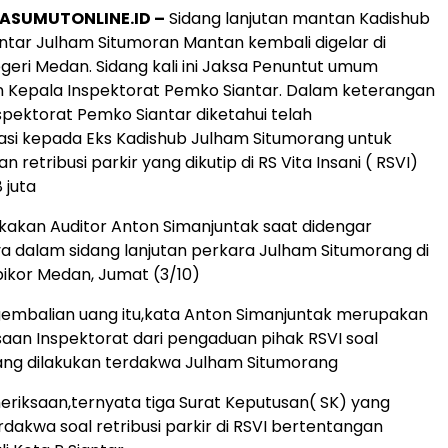
ASUMUTONLINE.ID –
Sidang lanjutan mantan Kadishub
tar Julham Situmoran Mantan kembali digelar di
geri Medan. Sidang kali ini Jaksa Penuntut umum
 Kepala Inspektorat Pemko Siantar. Dalam keterangan
spektorat Pemko Siantar diketahui telah
i kepada Eks Kadishub Julham Situmorang untuk
retribusi parkir yang dikutip di RS Vita Insani ( RSVI)
 juta
ukakan Auditor Anton Simanjuntak saat didengar
 dalam sidang lanjutan perkara Julham Situmorang di
pikor Medan, Jumat (3/10)
gembalian uang itu,kata Anton Simanjuntak merupakan
saan Inspektorat dari pengaduan pihak RSVI soal
ang dilakukan terdakwa Julham Situmorang
meriksaan,ternyata tiga Surat Keputusan( SK) yang
rdakwa soal retribusi parkir di RSVI bertentangan