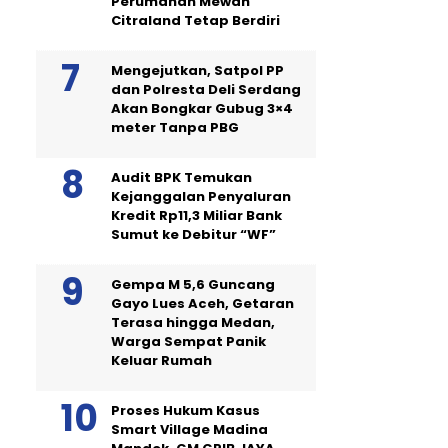
Perumahan Mewah
Citraland Tetap Berdiri
Mengejutkan, Satpol PP
dan Polresta Deli Serdang
Akan Bongkar Gubug 3×4
meter Tanpa PBG
Audit BPK Temukan
Kejanggalan Penyaluran
Kredit Rp11,3 Miliar Bank
Sumut ke Debitur “WF”
Gempa M 5,6 Guncang
Gayo Lues Aceh, Getaran
Terasa hingga Medan,
Warga Sempat Panik
Keluar Rumah
Proses Hukum Kasus
Smart Village Madina