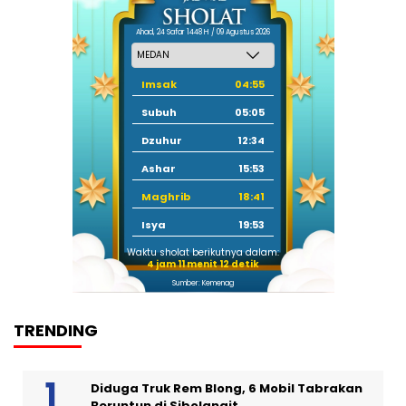
Ahad, 24 Safar 1448 H / 09 Agustus 2026
Imsak
04:55
Subuh
05:05
Dzuhur
12:34
Ashar
15:53
Maghrib
18:41
Isya
19:53
Waktu sholat berikutnya dalam:
4 jam 11 menit 11 detik
Sumber: Kemenag
TRENDING
Diduga Truk Rem Blong, 6 Mobil Tabrakan
Beruntun di Sibolangit