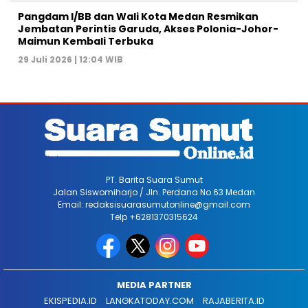
Pangdam I/BB dan Wali Kota Medan Resmikan
Jembatan Perintis Garuda, Akses Polonia-Johor-
Maimun Kembali Terbuka
29 Juli 2026 | 12:04 WIB
PT. Barita Suara Sumut
Jalan Siswomiharjo / Jln. Perdana No.63 Medan
Email: redaksisuarasumutonline@gmail.com
Telp +6281370315624
MEDIA PARTNER
EKISPEDIA.ID
LANGKATODAY.COM
RAJABERITA.ID