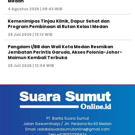
Medan
4 Agustus 2026 | 08:43 WIB
Kemenimipas Tinjau Klinik, Dapur Sehat dan
Program Pembinaan di Rutan Kelas I Medan
29 Juli 2026 | 13:13 WIB
Pangdam I/BB dan Wali Kota Medan Resmikan
Jembatan Perintis Garuda, Akses Polonia-Johor-
Maimun Kembali Terbuka
29 Juli 2026 | 12:04 WIB
PT. Barita Suara Sumut
Jalan Siswomiharjo / Jln. Perdana No.63 Medan
Email: redaksisuarasumutonline@gmail.com
Telp +6281370315624