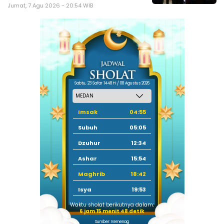
Jumat, 7 Agu 2026 - 20:54 WIB
Sabtu, 23 Safar 1448 H / 08 Agustus 2026
Imsak
04:55
Subuh
05:05
Dzuhur
12:34
Ashar
15:54
Maghrib
18:42
Isya
19:53
Waktu sholat berikutnya dalam:
6 jam 15 menit 47 detik
Sumber: Kemenag