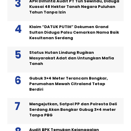
APH Diminta Audit PT Tun Sewindu, Diduga
Kuasai 48 Hektar Tanah Negara Puluhan
Tahun Tanpa Izin
Klaim “DATUK PUTIH” Dokumen Grand
Sultan Diduga Palsu Cemarkan Nama Baik
Kesultanan Serdang
Status Hutan Lindung Rugikan
Masyarakat Adat dan Untungkan Mafia
Tanah
Gubuk 3×4 Meter Terancam Bongkar,
Perumahan Mewah Citraland Tetap
Berdiri
Mengejutkan, Satpol PP dan Polresta Deli
Serdang Akan Bongkar Gubug 3×4 meter
Tanpa PBG
Audit BPK Temukan Kejanggalan