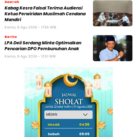
Daerah
Kabag Kesra Faisal Terima Audiensi
Ketua Perwiridan Muslimah Cendana
Mandiri
Kamis, 6 Agu 2026 - 17:55 WIB
Berita
LPA Deli Serdang Minta Optimalkan
Pencarian DPO Pembunuhan Anak
Kamis, 6 Agu 2026 - 13:51 WIB
Jum'at, 22 Safar 1448 H / 07 Agustus 2026
Imsak
04:55
Subuh
05:05