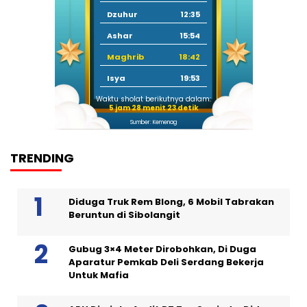
Dzuhur
12:35
Ashar
15:54
Maghrib
18:42
Isya
19:53
Waktu sholat berikutnya dalam:
5 jam 28 menit 22 detik
Sumber: Kemenag
TRENDING
Diduga Truk Rem Blong, 6 Mobil Tabrakan
Beruntun di Sibolangit
Gubug 3×4 Meter Dirobohkan, Di Duga
Aparatur Pemkab Deli Serdang Bekerja
Untuk Mafia