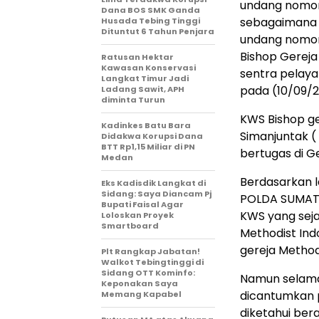
undang nomor 
Dana BOS SMK Ganda
sebagaimana 
Husada Tebing Tinggi
Dituntut 6 Tahun Penjara
undang nomor 
Bishop Gereja
Ratusan Hektar
Kawasan Konservasi
sentra pelaya
Langkat Timur Jadi
pada (10/09/20
Ladang Sawit, APH
diminta Turun
KWS Bishop ge
Kadinkes Batu Bara
Simanjuntak (
Didakwa Korupsi Dana
BTT Rp1,15 Miliar di PN
bertugas di G
Medan
Berdasarkan la
Eks Kadisdik Langkat di
Sidang: Saya Diancam Pj
POLDA SUMAT
Bupati Faisal Agar
KWS yang seja
Loloskan Proyek
Smartboard
Methodist Ind
gereja Methodi
Plt Rangkap Jabatan!
Walkot Tebingtinggi di
Sidang OTT Kominfo:
Namun selama
Keponakan Saya
dicantumkan 
Memang Kapabel
diketahui bera