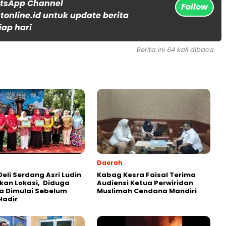
atsApp Channel
Follow
online.id untuk update berita
iap hari
Berita ini 64 kali dibaca
Daerah
Deli Serdang Asri Ludin
Kabag Kesra Faisal Terima
kan Lokasi, Diduga
Audiensi Ketua Perwiridan
a Dimulai Sebelum
Muslimah Cendana Mandiri
Hadir