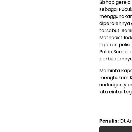
Bishop gereja
sebagai Pucuk
menggunakan 
diperolehnya d
tersebut. Seh
Methodist In
laporan polisi
Polda Sumate
perbuatannya 
Meminta Kapo
menghukum KW
undangan yang
kita cintai, t
Penulis :
Dt.Ar