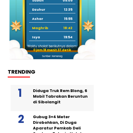
Subuh
05:05
Dzuhur
12:35
Ashar
15:55
Maghrib
18:42
Isya
19:54
Waktu sholat berikutnya dalam:
0 jam 18 menit 36 detik
Sumber: Kemenag
TRENDING
Diduga Truk Rem Blong, 6
Mobil Tabrakan Beruntun
di Sibolangit
Gubug 3×4 Meter
Dirobohkan, Di Duga
Aparatur Pemkab Deli