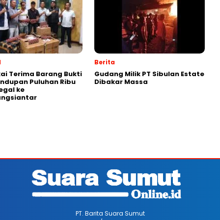
l
Berita
ai Terima Barang Bukti
Gudang Milik PT Sibulan Estate
ndupan Puluhan Ribu
Dibakar Massa
legal ke
ngsiantar
PT. Barita Suara Sumut