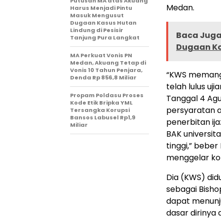
Putusan MA atas Akuang
Medan.
Harus Menjadi Pintu
Masuk Mengusut
Dugaan Kasus Hutan
Lindung di Pesisir
Baca Juga 
Tanjung Pura Langkat
Dugaan Ko
MA Perkuat Vonis PN
Medan, Akuang Tetap di
Vonis 10 Tahun Penjara,
“KWS memang 
Denda Rp 856,8 Miliar
telah lulus uj
Propam Poldasu Proses
Tanggal 4 Agu
Kode Etik Bripka YML
persyaratan a
Tersangka Korupsi
Bansos Labusel Rp1,9
penerbitan i
Miliar
BAK universit
tinggi,” bebe
menggelar kon
Dia (KWS) di
sebagai Bisho
dapat menunju
dasar dirinya