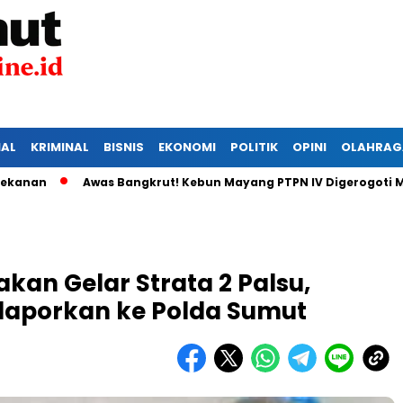
IAL
KRIMINAL
BISNIS
EKONOMI
POLITIK
OPINI
OLAHRAG
n
Awas Bangkrut! Kebun Mayang PTPN IV Digerogoti Maling
an Gelar Strata 2 Palsu,
ilaporkan ke Polda Sumut