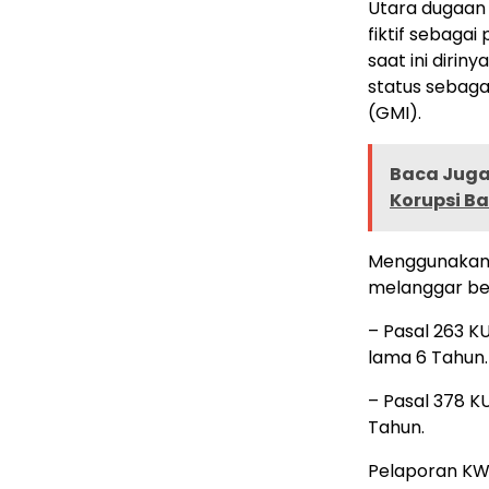
Utara dugaan
fiktif sebaga
saat ini diri
status sebaga
(GMI).
Baca Juga 
Korupsi Ba
Menggunakan g
melanggar beb
– Pasal 263 K
lama 6 Tahun.
– Pasal 378 K
Tahun.
Pelaporan KW