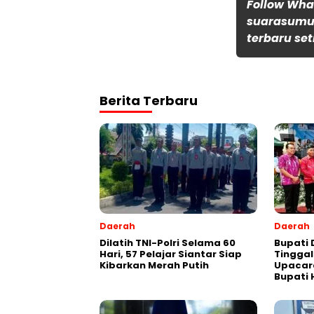
Follow Wh
suarasumut
terbaru set
Berita Terbaru
Daerah
Daerah
Dilatih TNI-Polri Selama 60
Bupati 
Hari, 57 Pelajar Siantar Siap
Tinggal
Kibarkan Merah Putih
Upacar
Bupati 