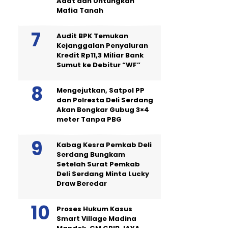
Adat dan Untungkan
Mafia Tanah
Audit BPK Temukan
Kejanggalan Penyaluran
Kredit Rp11,3 Miliar Bank
Sumut ke Debitur “WF”
Mengejutkan, Satpol PP
dan Polresta Deli Serdang
Akan Bongkar Gubug 3×4
meter Tanpa PBG
Kabag Kesra Pemkab Deli
Serdang Bungkam
Setelah Surat Pemkab
Deli Serdang Minta Lucky
Draw Beredar
Proses Hukum Kasus
Smart Village Madina