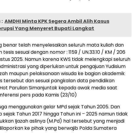
:
AMDHI Minta KPK Segera Ambil Alih Kasus
rupsi Yang Menyeret Bupati Langkat
benar telah menyelesaikan seluruh mata kuliah dan
ian tesis sesuai dengan nomor : 1159 / UN.33.10 / KM / 206
stus 2025. Namun karena KWS tidak melengkapi seluruh
dministrasi yang diperlukan untuk pengajuan Yudisium
jazah maupun pelaksanaan wisuda ke bagian akademik
as tersebut dan sesuai pangkalan data pendidikan
r Hot Parulian Simanjuntak kepada awak media saat
ferensi pers pada Kamis (23/10)
duga menggunakan gelar MPd sejak Tahun 2005. Dan
p sejak Tahun 2017 hingga Tahun ini – 2025 namun tidak
kkan Ijazah aslinya (M.Pd) hal tersebut yang menjadi
 dilaporkan ke pihak yang berwajib Polda Sumatera