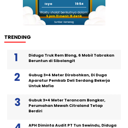
Isya
19:54
Waktu sholat berikutnya dalam:
5 jam 13 menit 19 detik
Sumber: Kemenag
TRENDING
Diduga Truk Rem Blong, 6 Mobil Tabrakan
Beruntun di Sibolangit
Gubug 3×4 Meter Dirobohkan, Di Duga
Aparatur Pemkab Deli Serdang Bekerja
Untuk Mafia
Gubuk 3×4 Meter Terancam Bongkar,
Perumahan Mewah Citraland Tetap
Berdiri
APH Diminta Audit PT Tun Sewindu, Diduga