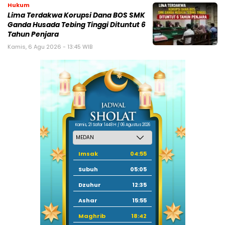
Hukum
Lima Terdakwa Korupsi Dana BOS SMK
Ganda Husada Tebing Tinggi Dituntut 6
Tahun Penjara
Kamis, 6 Agu 2026 - 13:45 WIB
Kamis, 21 Safar 1448 H / 06 Agustus 2026
Imsak
04:55
Subuh
05:05
Dzuhur
12:35
Ashar
15:55
Maghrib
18:42