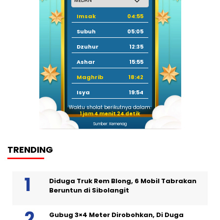
Imsak
04:55
Subuh
05:05
Dzuhur
12:35
Ashar
15:55
Maghrib
18:42
Isya
19:54
Waktu sholat berikutnya dalam:
1 jam 4 menit 23 detik
Sumber: Kemenag
TRENDING
Diduga Truk Rem Blong, 6 Mobil Tabrakan
Beruntun di Sibolangit
Gubug 3×4 Meter Dirobohkan, Di Duga