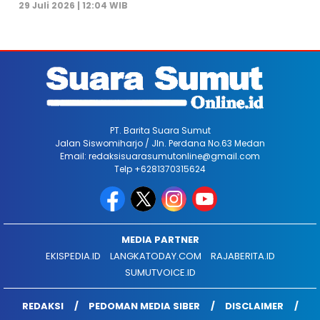
29 Juli 2026 | 12:04 WIB
PT. Barita Suara Sumut
Jalan Siswomiharjo / Jln. Perdana No.63 Medan
Email: redaksisuarasumutonline@gmail.com
Telp +6281370315624
MEDIA PARTNER
EKISPEDIA.ID
LANGKATODAY.COM
RAJABERITA.ID
SUMUTVOICE.ID
REDAKSI
PEDOMAN MEDIA SIBER
DISCLAIMER