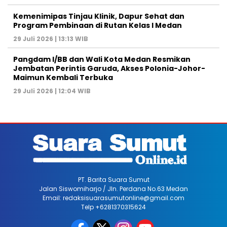
Kemenimipas Tinjau Klinik, Dapur Sehat dan
Program Pembinaan di Rutan Kelas I Medan
29 Juli 2026 | 13:13 WIB
Pangdam I/BB dan Wali Kota Medan Resmikan
Jembatan Perintis Garuda, Akses Polonia-Johor-
Maimun Kembali Terbuka
29 Juli 2026 | 12:04 WIB
PT. Barita Suara Sumut
Jalan Siswomiharjo / Jln. Perdana No.63 Medan
Email: redaksisuarasumutonline@gmail.com
Telp +6281370315624