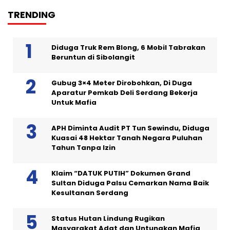
TRENDING
Diduga Truk Rem Blong, 6 Mobil Tabrakan
Beruntun di Sibolangit
Gubug 3×4 Meter Dirobohkan, Di Duga
Aparatur Pemkab Deli Serdang Bekerja
Untuk Mafia
APH Diminta Audit PT Tun Sewindu, Diduga
Kuasai 48 Hektar Tanah Negara Puluhan
Tahun Tanpa Izin
Klaim “DATUK PUTIH” Dokumen Grand
Sultan Diduga Palsu Cemarkan Nama Baik
Kesultanan Serdang
Status Hutan Lindung Rugikan
Masyarakat Adat dan Untungkan Mafia