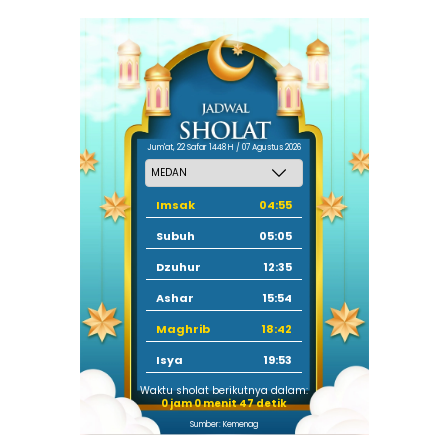
Jum'at, 22 Safar 1448 H / 07 Agustus 2026
Imsak
04:55
Subuh
05:05
Dzuhur
12:35
Ashar
15:54
Maghrib
18:42
Isya
19:53
Waktu sholat berikutnya dalam:
0 jam 0 menit 46 detik
Sumber: Kemenag