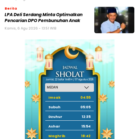
Berita
LPA Deli Serdang Minta Optimalkan
Pencarian DPO Pembunuhan Anak
Kamis, 6 Agu 2026 - 13:51 WIB
Jum'at, 22 Safar 1448 H / 07 Agustus 2026
Imsak
04:55
Subuh
05:05
Dzuhur
12:35
Ashar
15:54
Maghrib
18:42