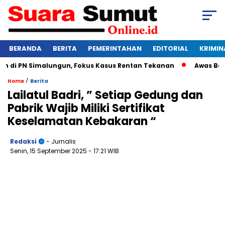
BERANDA
BERITA
PEMERINTAHAN
EDITORIAL
KRIMIN
i PN Simalungun, Fokus Kasus Rentan Tekanan
Awas Bangkrut
/
Home
Berita
Lailatul Badri, ” Setiap Gedung dan
Pabrik Wajib Miliki Sertifikat
Keselamatan Kebakaran “
Redaksi
- Jurnalis
Senin, 15 September 2025
- 17:21 WIB