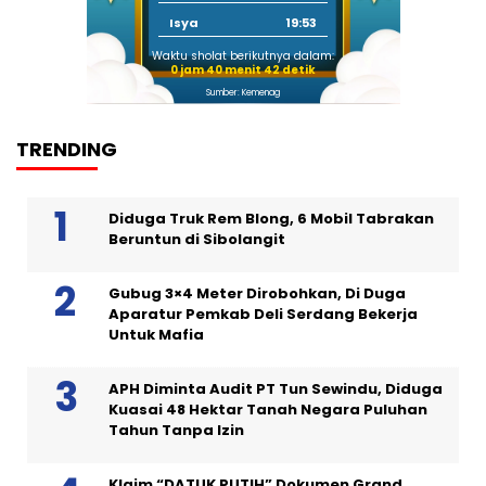
Isya
19:53
Waktu sholat berikutnya dalam:
0 jam 40 menit 42 detik
Sumber: Kemenag
TRENDING
Diduga Truk Rem Blong, 6 Mobil Tabrakan
Beruntun di Sibolangit
Gubug 3×4 Meter Dirobohkan, Di Duga
Aparatur Pemkab Deli Serdang Bekerja
Untuk Mafia
APH Diminta Audit PT Tun Sewindu, Diduga
Kuasai 48 Hektar Tanah Negara Puluhan
Tahun Tanpa Izin
Klaim “DATUK PUTIH” Dokumen Grand