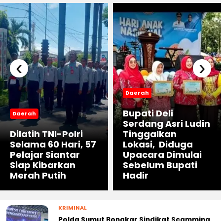
‹
›
Daerah
Bupati Deli
Daerah
Serdang Asri Ludin
Dilatih TNI-Polri
Tinggalkan
Selama 60 Hari, 57
Lokasi, Diduga
Pelajar Siantar
Upacara Dimulai
Siap Kibarkan
Sebelum Bupati
Merah Putih
Hadir
KRIMINAL
Polda Sumut Bongkar Sindikat Scamming