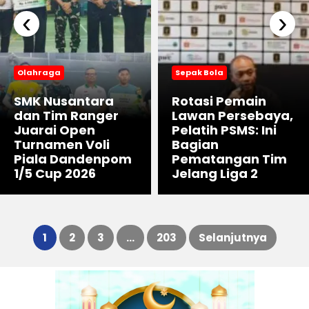
‹
›
Olahraga
Sepak Bola
SMK Nusantara
Rotasi Pemain
dan Tim Ranger
Lawan Persebaya,
Juarai Open
Pelatih PSMS: Ini
Turnamen Voli
Bagian
Piala Dandenpom
Pematangan Tim
1/5 Cup 2026
Jelang Liga 2
1
2
3
…
203
Selanjutnya
Paginasi
pos