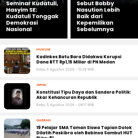
Seminar Kudatuli,
Sebut Bobby
Hasyim SE:
Nasution Lebih
Kudatuli Tonggak
Baik dari
Demokrasi
Kepemilikan
Nasional
Sebelumnya
HUKUM
Kadinkes Batu Bara Didakwa Korupsi
Dana BTT Rp1,15 Miliar di PN Medan
Rabu, 5 Agustus 2026 - 15:28 WIB
OPINI
Konstitusi Tipu Daya dan Sandera Politik:
Akar Kehancuran Republik
Rabu, 5 Agustus 2026 - 08:17 WIB
DAERAH
19 Pelajar SMA Taman Siswa Tapian Dolok
Dilatih Paskibra oleh Babinsa Sambut HUT