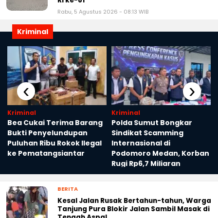
RI ke-81
Rabu, 5 Agustus 2026 - 08:13 WIB
Kriminal
‹
›
Kriminal
Kriminal
Bea Cukai Terima Barang
Polda Sumut Bongkar
Bukti Penyelundupan
Sindikat Scamming
Puluhan Ribu Rokok Ilegal
Internasional di
ke Pematangsiantar
Podomoro Medan, Korban
Rugi Rp6,7 Miliaran
BERITA
Kesal Jalan Rusak Bertahun-tahun, Warga
Tanjung Pura Blokir Jalan Sambil Masak di
Tengah Aspal