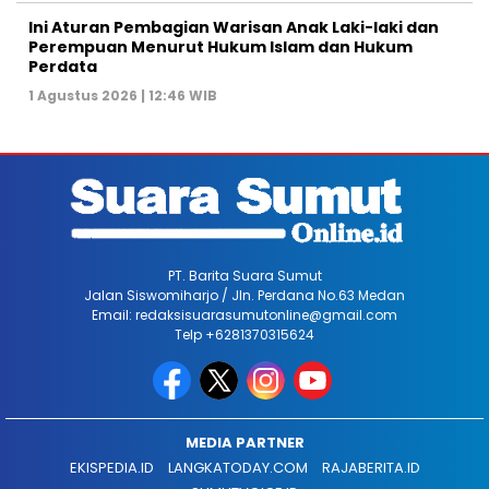
Ini Aturan Pembagian Warisan Anak Laki-laki dan
Perempuan Menurut Hukum Islam dan Hukum
Perdata
1 Agustus 2026 | 12:46 WIB
PT. Barita Suara Sumut
Jalan Siswomiharjo / Jln. Perdana No.63 Medan
Email: redaksisuarasumutonline@gmail.com
Telp +6281370315624
MEDIA PARTNER
EKISPEDIA.ID
LANGKATODAY.COM
RAJABERITA.ID