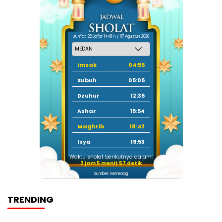
Jum'at, 22 Safar 1448 H / 07 Agustus 2026
Imsak
04:55
Subuh
05:05
Dzuhur
12:35
Ashar
15:54
Maghrib
18:42
Isya
19:53
Waktu sholat berikutnya dalam:
2 jam 5 menit 56 detik
Sumber: Kemenag
TRENDING