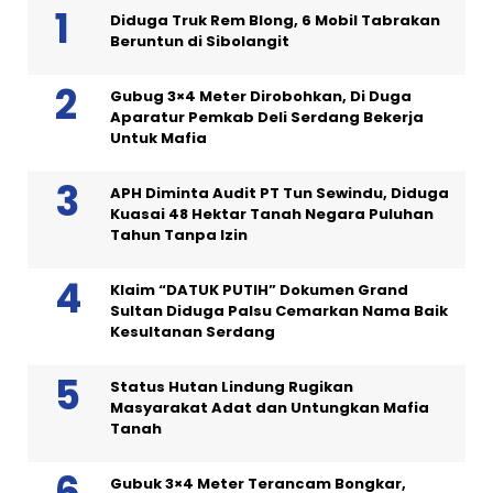
Diduga Truk Rem Blong, 6 Mobil Tabrakan
Beruntun di Sibolangit
Gubug 3×4 Meter Dirobohkan, Di Duga
Aparatur Pemkab Deli Serdang Bekerja
Untuk Mafia
APH Diminta Audit PT Tun Sewindu, Diduga
Kuasai 48 Hektar Tanah Negara Puluhan
Tahun Tanpa Izin
Klaim “DATUK PUTIH” Dokumen Grand
Sultan Diduga Palsu Cemarkan Nama Baik
Kesultanan Serdang
Status Hutan Lindung Rugikan
Masyarakat Adat dan Untungkan Mafia
Tanah
Gubuk 3×4 Meter Terancam Bongkar,