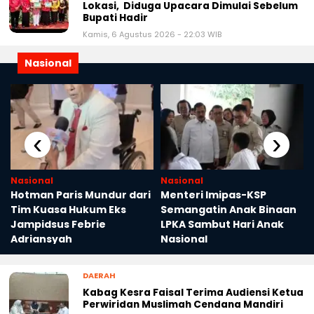
Lokasi, Diduga Upacara Dimulai Sebelum
Bupati Hadir
Kamis, 6 Agustus 2026 - 22:03 WIB
Nasional
‹
›
Nasional
Nasional
Hotman Paris Mundur dari
Menteri Imipas-KSP
Tim Kuasa Hukum Eks
Semangatin Anak Binaan
Jampidsus Febrie
LPKA Sambut Hari Anak
Adriansyah
Nasional
DAERAH
Kabag Kesra Faisal Terima Audiensi Ketua
Perwiridan Muslimah Cendana Mandiri