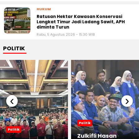
HUKUM
Ratusan Hektar Kawasan Konservasi
Langkat Timur Jadi Ladang Sawit, APH
diminta Turun
Rabu, 5 Agustus 2026 - 15:30 WIB
POLITIK
‹
›
Politik
Politik
Zulkifli Hasan