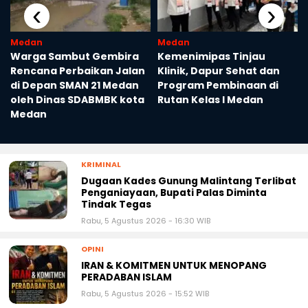
‹
›
Medan
Medan
t
Warga Sambut Gembira
Kemenimipas Tinjau
Rencana Perbaikan Jalan
Klinik, Dapur Sehat dan
di Depan SMAN 21 Medan
Program Pembinaan di
oleh Dinas SDABMBK kota
Rutan Kelas I Medan
Medan
KRIMINAL
Dugaan Kades Gunung Malintang Terlibat
Penganiayaan, Bupati Palas Diminta
Tindak Tegas
Rabu, 5 Agustus 2026 - 16:30 WIB
OPINI
IRAN & KOMITMEN UNTUK MENOPANG
PERADABAN ISLAM
Rabu, 5 Agustus 2026 - 15:52 WIB