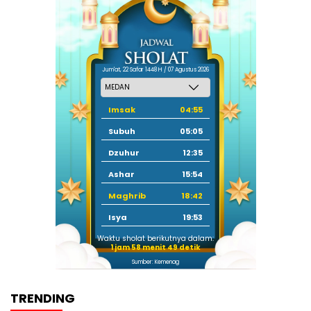
Jum'at, 22 Safar 1448 H / 07 Agustus 2026
Imsak
04:55
Subuh
05:05
Dzuhur
12:35
Ashar
15:54
Maghrib
18:42
Isya
19:53
Waktu sholat berikutnya dalam:
1 jam 58 menit 49 detik
Sumber: Kemenag
TRENDING