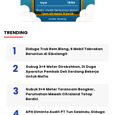
Isya
19:54
Waktu sholat berikutnya dalam:
1 jam 49 menit 12 detik
Sumber: Kemenag
TRENDING
Diduga Truk Rem Blong, 6 Mobil Tabrakan
Beruntun di Sibolangit
Gubug 3×4 Meter Dirobohkan, Di Duga
Aparatur Pemkab Deli Serdang Bekerja
Untuk Mafia
Gubuk 3×4 Meter Terancam Bongkar,
Perumahan Mewah Citraland Tetap
Berdiri
APH Diminta Audit PT Tun Sewindu, Diduga