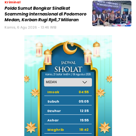
Kriminal
Polda Sumut Bongkar Sindikat
Scamming Internasional di Podomoro
Medan, Korban Rugi Rp6,7 Miliaran
Kamis, 6 Agu 2026 - 13:46 WIB
Kamis, 21 Safar 1448 H / 06 Agustus 2026
Imsak
04:55
Subuh
05:05
Dzuhur
12:35
Ashar
15:55
Maghrib
18:42