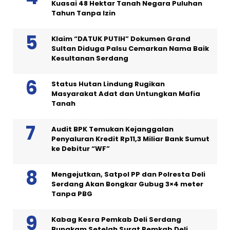
Kuasai 48 Hektar Tanah Negara Puluhan
Tahun Tanpa Izin
Klaim “DATUK PUTIH” Dokumen Grand
Sultan Diduga Palsu Cemarkan Nama Baik
Kesultanan Serdang
Status Hutan Lindung Rugikan
Masyarakat Adat dan Untungkan Mafia
Tanah
Audit BPK Temukan Kejanggalan
Penyaluran Kredit Rp11,3 Miliar Bank Sumut
ke Debitur “WF”
Mengejutkan, Satpol PP dan Polresta Deli
Serdang Akan Bongkar Gubug 3×4 meter
Tanpa PBG
Kabag Kesra Pemkab Deli Serdang
Bungkam Setelah Surat Pemkab Deli