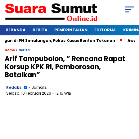
BERANDA
BERITA
PEMERINTAHAN
EDITORIAL
KRIMIN
n di PN Simalungun, Fokus Kasus Rentan Tekanan
Awas Bang
/
Home
Berita
Arif Tampubolon, ” Rencana Rapat
Korsup KPK RI, Pemborosan,
Batalkan”
Redaksi
- Jurnalis
Selasa, 10 Februari 2026
- 12:15 WIB