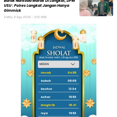
Barak Narkoba Marak Di Langkat, DPM
USU : Polres Langkat Jangan Hanya
Gimmick
Sabtu, 8 Agu 2026 - 21:51 WIB
Ahad, 24 Safar 1448 H / 09 Agustus 2026
Imsak
04:55
Subuh
05:05
Dzuhur
12:34
Ashar
15:53
Maghrib
18:41
Isya
19:53