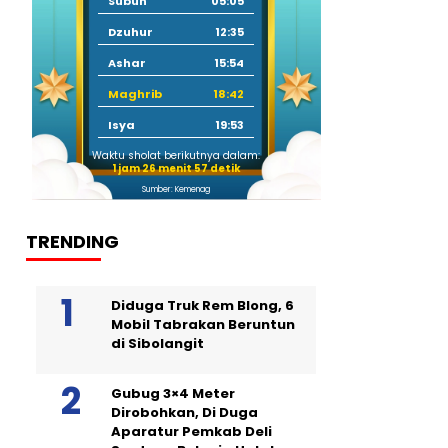
Subuh
05:05
Dzuhur
12:35
Ashar
15:54
Maghrib
18:42
Isya
19:53
Waktu sholat berikutnya dalam:
1 jam 26 menit 56 detik
Sumber: Kemenag
TRENDING
Diduga Truk Rem Blong, 6
Mobil Tabrakan Beruntun
di Sibolangit
Gubug 3×4 Meter
Dirobohkan, Di Duga
Aparatur Pemkab Deli