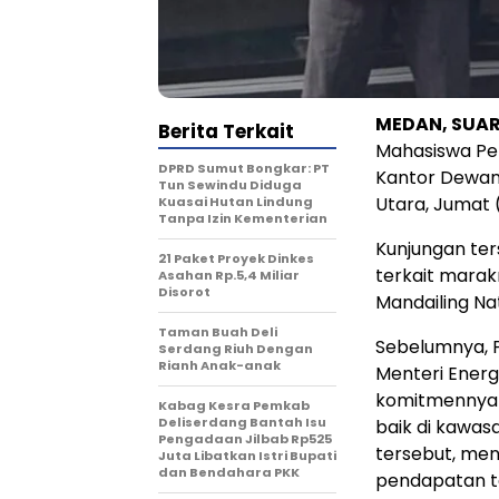
MEDAN, SUA
Berita Terkait
Mahasiswa Pe
DPRD Sumut Bongkar: PT
Kantor Dewan
Tun Sewindu Diduga
Utara, Jumat (
Kuasai Hutan Lindung
Tanpa Izin Kementerian
Kunjungan ter
21 Paket Proyek Dinkes
terkait marak
Asahan Rp.5,4 Miliar
Disorot
Mandailing Nat
Taman Buah Deli
Sebelumnya, P
Serdang Riuh Dengan
Rianh Anak-anak
Menteri Ener
komitmennya 
Kabag Kesra Pemkab
Deliserdang Bantah Isu
baik di kawas
Pengadaan Jilbab Rp525
tersebut, men
Juta Libatkan Istri Bupati
dan Bendahara PKK
pendapatan t