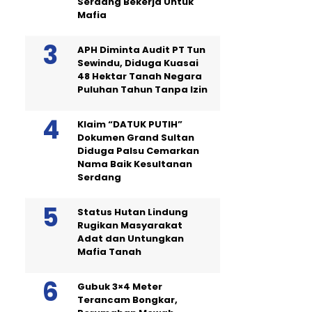
Serdang Bekerja Untuk
Mafia
APH Diminta Audit PT Tun
Sewindu, Diduga Kuasai
48 Hektar Tanah Negara
Puluhan Tahun Tanpa Izin
Klaim “DATUK PUTIH”
Dokumen Grand Sultan
Diduga Palsu Cemarkan
Nama Baik Kesultanan
Serdang
Status Hutan Lindung
Rugikan Masyarakat
Adat dan Untungkan
Mafia Tanah
Gubuk 3×4 Meter
Terancam Bongkar,