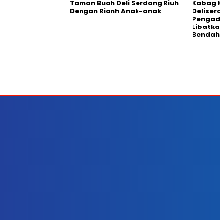
Taman Buah Deli Serdang Riuh
Kabag 
Dengan Rianh Anak-anak
Deliser
Pengad
Libatka
Bendah