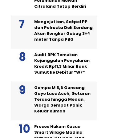
Perumahan Mewah
Citraland Tetap Berdiri
Mengejutkan, Satpol PP
dan Polresta Deli Serdang
Akan Bongkar Gubug 3×4
meter Tanpa PBG
Audit BPK Temukan
Kejanggalan Penyaluran
Kredit Rp11,3 Miliar Bank
Sumut ke Debitur “WF”
Gempa M 5,6 Guncang
Gayo Lues Aceh, Getaran
Terasa hingga Medan,
Warga Sempat Panik
Keluar Rumah
Proses Hukum Kasus
Smart Village Madina