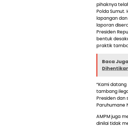
pihaknya tel
Polda Sumut.
lapangan dan 
laporan diser
Presiden Repu
bentuk desak
praktik tamban
Baca Juga 
Dihentika
“Kami datang
tambang ilega
Presiden dan s
Paruhumane N
AMPM juga me
dinilai tidak