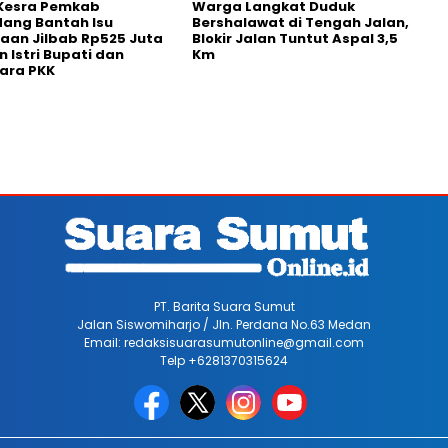
Kesra Pemkab
Warga Langkat Duduk
dang Bantah Isu
Bershalawat di Tengah Jalan,
aan Jilbab Rp525 Juta
Blokir Jalan Tuntut Aspal 3,5
n Istri Bupati dan
Km
ara PKK
PT. Barita Suara Sumut
Jalan Siswomiharjo / Jln. Perdana No.63 Medan
Email: redaksisuarasumutonline@gmail.com
Telp +6281370315624