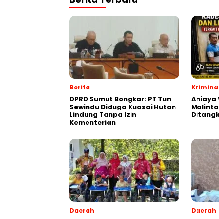
Berita
Krimina
DPRD Sumut Bongkar: PT Tun
Aniaya
Sewindu Diduga Kuasai Hutan
Malint
Lindung Tanpa Izin
Ditang
Kementerian
Daerah
Daerah