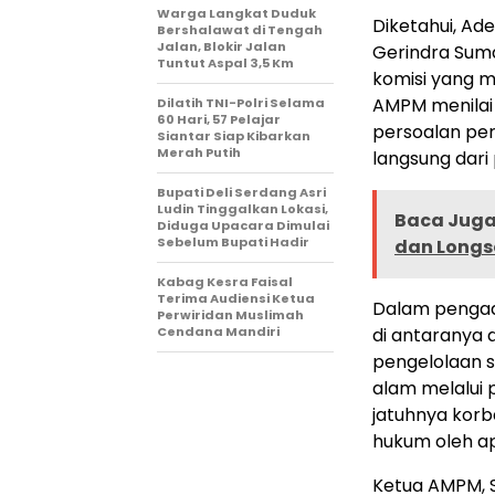
Warga Langkat Duduk
Diketahui, Ad
Bershalawat di Tengah
Jalan, Blokir Jalan
Gerindra Suma
Tuntut Aspal 3,5 Km
komisi yang m
AMPM menilai 
Dilatih TNI-Polri Selama
60 Hari, 57 Pelajar
persoalan pe
Siantar Siap Kibarkan
Merah Putih
langsung dari
Bupati Deli Serdang Asri
Ludin Tinggalkan Lokasi,
Baca Juga 
Diduga Upacara Dimulai
Sebelum Bupati Hadir
dan Longso
Kabag Kesra Faisal
Terima Audiensi Ketua
Dalam pengad
Perwiridan Muslimah
Cendana Mandiri
di antaranya 
pengelolaan s
alam melalui 
jatuhnya kor
hukum oleh a
Ketua AMPM, 