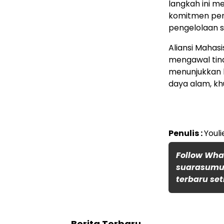
langkah ini m
komitmen pem
pengelolaan s
Aliansi Maha
mengawal tind
menunjukkan 
daya alam, kh
Penulis :
Youli
Follow Wh
suarasumut
terbaru set
Berita Terbaru