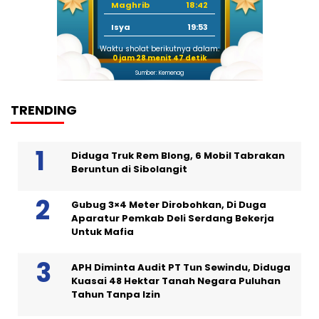
Maghrib
18:42
Isya
19:53
Waktu sholat berikutnya dalam:
0 jam 28 menit 46 detik
Sumber: Kemenag
TRENDING
Diduga Truk Rem Blong, 6 Mobil Tabrakan
Beruntun di Sibolangit
Gubug 3×4 Meter Dirobohkan, Di Duga
Aparatur Pemkab Deli Serdang Bekerja
Untuk Mafia
APH Diminta Audit PT Tun Sewindu, Diduga
Kuasai 48 Hektar Tanah Negara Puluhan
Tahun Tanpa Izin