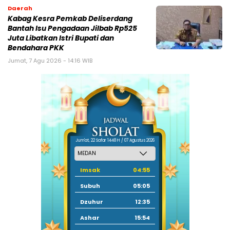
Daerah
Kabag Kesra Pemkab Deliserdang
Bantah Isu Pengadaan Jilbab Rp525
Juta Libatkan Istri Bupati dan
Bendahara PKK
Jumat, 7 Agu 2026 - 14:16 WIB
Jum'at, 22 Safar 1448 H / 07 Agustus 2026
Imsak
04:55
Subuh
05:05
Dzuhur
12:35
Ashar
15:54