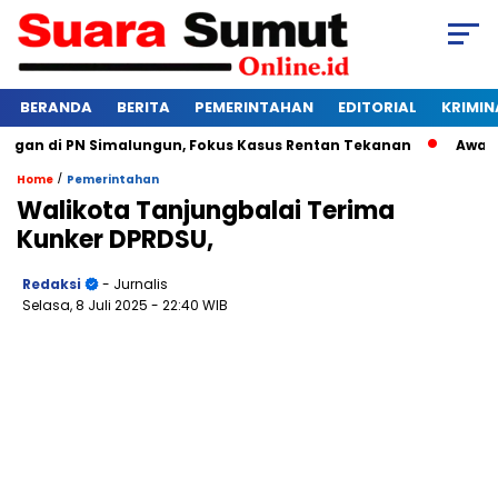
BERANDA
BERITA
PEMERINTAHAN
EDITORIAL
KRIMIN
an di PN Simalungun, Fokus Kasus Rentan Tekanan
Awas Bang
/
Home
Pemerintahan
Walikota Tanjungbalai Terima
Kunker DPRDSU,
Redaksi
- Jurnalis
Selasa, 8 Juli 2025
- 22:40 WIB