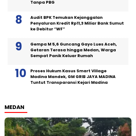
Tanpa PBG
Audit BPK Temukan Kejanggalan
Penyaluran Kredit Rp11,3 Miliar Bank Sumut
ke Debitur “WF”
Gempa M 5,6 Guncang Gayo Lues Aceh,
Getaran Terasa hingga Medan, Warga
Sempat Panik Keluar Rumah
Proses Hukum Kasus Smart Village
Madina Mandek, GM GRIB JAYA MADINA
Tuntut Transparansi Kejari Madina
MEDAN