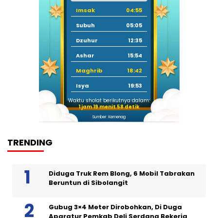
Imsak
04:55
Subuh
05:05
Dzuhur
12:35
Ashar
15:54
Maghrib
18:42
Isya
19:53
Waktu sholat berikutnya dalam:
1 jam 19 menit 57 detik
Sumber: Kemenag
TRENDING
Diduga Truk Rem Blong, 6 Mobil Tabrakan
Beruntun di Sibolangit
Gubug 3×4 Meter Dirobohkan, Di Duga
Aparatur Pemkab Deli Serdang Bekerja