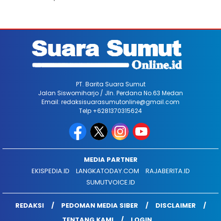
PT. Barita Suara Sumut
Jalan Siswomiharjo / Jln. Perdana No.63 Medan
Email: redaksisuarasumutonline@gmail.com
Telp +6281370315624
MEDIA PARTNER
EKISPEDIA.ID
LANGKATODAY.COM
RAJABERITA.ID
SUMUTVOICE.ID
REDAKSI
PEDOMAN MEDIA SIBER
DISCLAIMER
TENTANG KAMI
LOGIN