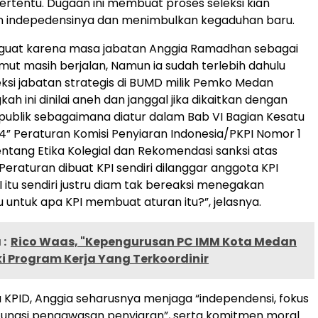
 tertentu. Dugaan ini membuat proses seleksi kian
n indepedensinya dan menimbulkan kegaduhan baru.
guat karena masa jabatan Anggia Ramadhan sebagai
mut masih berjalan, Namun ia sudah terlebih dahulu
eksi jabatan strategis di BUMD milik Pemko Medan
kah ini dinilai aneh dan janggal jika dikaitkan dengan
 publik sebagaimana diatur dalam Bab VI Bagian Kesatu
 14” Peraturan Komisi Penyiaran Indonesia/PKPI Nomor 1
ntang Etika Kolegial dan Rekomendasi sanksi atas
Peraturan dibuat KPI sendiri dilanggar anggota KPI
PI itu sendiri justru diam tak bereaksi menegakan
u untuk apa KPI membuat aturan itu?”, jelasnya.
:
Rico Waas, "Kepengurusan PC IMM Kota Medan
ki Program Kerja Yang Terkoordinir
 KPID, Anggia seharusnya menjaga “independensi, fokus
fungsi pengawasan penyiaran”, serta komitmen moral