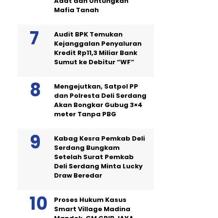
Adat dan Untungkan
Mafia Tanah
Audit BPK Temukan
Kejanggalan Penyaluran
Kredit Rp11,3 Miliar Bank
Sumut ke Debitur “WF”
Mengejutkan, Satpol PP
dan Polresta Deli Serdang
Akan Bongkar Gubug 3×4
meter Tanpa PBG
Kabag Kesra Pemkab Deli
Serdang Bungkam
Setelah Surat Pemkab
Deli Serdang Minta Lucky
Draw Beredar
Proses Hukum Kasus
Smart Village Madina