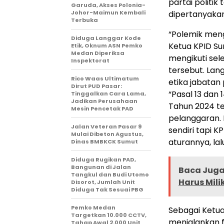
partai politik
Garuda, Akses Polonia-
Johor-Maimun Kembali
dipertanyaka
Terbuka
“Polemik men
Diduga Langgar Kode
Ketua KPID Su
Etik, Oknum ASN Pemko
Medan Diperiksa
mengikuti sel
Inspektorat
tersebut. Lang
Rico Waas Ultimatum
etika jabatan
Dirut PUD Pasar:
“Pasal 13 dan
Tinggalkan Cara Lama,
Jadikan Perusahaan
Tahun 2024 te
Mesin Pencetak PAD
pelanggaran. 
Jalan Veteran Pasar 9
sendiri tapi K
Mulai Dibeton Agustus,
aturannya, lal
Dinas BMBKCK Sumut
Diduga Rugikan PAD,
Bangunan di Jalan
Baca Juga 
Tangkul dan Budi Utomo
Harus Mili
Disorot, Jumlah Unit
Diduga Tak Sesuai PBG
Pemko Medan
Sebagai Ketua
Targetkan 10.000 CCTV,
menjalankan 
Tahap Awal 2.000 Unit