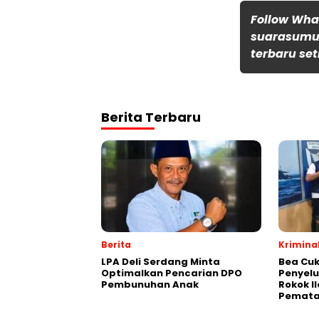
Follow Wh
suarasumut
terbaru set
Berita Terbaru
Berita
Krimina
LPA Deli Serdang Minta
Bea Cuk
Optimalkan Pencarian DPO
Penyelu
Pembunuhan Anak
Rokok I
Pemata