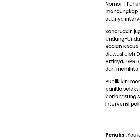
Nomor 1 Tahu
mengungkap po
adanya interve
Saharuddin ju
Undang-Undan
Bagian Kedua 
diawasi oleh 
Artinya, DPR
dan meminta kl
Publik kini m
panitia selek
berlangsung se
intervensi polit
Penulis :
Youli