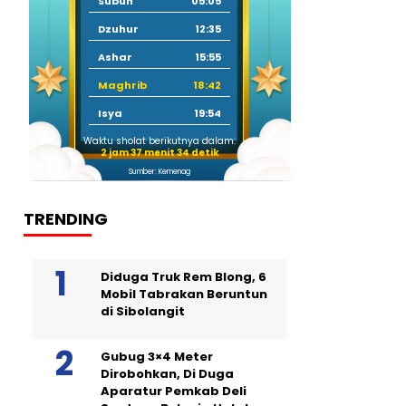
Subuh
05:05
Dzuhur
12:35
Ashar
15:55
Maghrib
18:42
Isya
19:54
Waktu sholat berikutnya dalam:
2 jam 37 menit 32 detik
Sumber: Kemenag
TRENDING
Diduga Truk Rem Blong, 6
Mobil Tabrakan Beruntun
di Sibolangit
Gubug 3×4 Meter
Dirobohkan, Di Duga
Aparatur Pemkab Deli