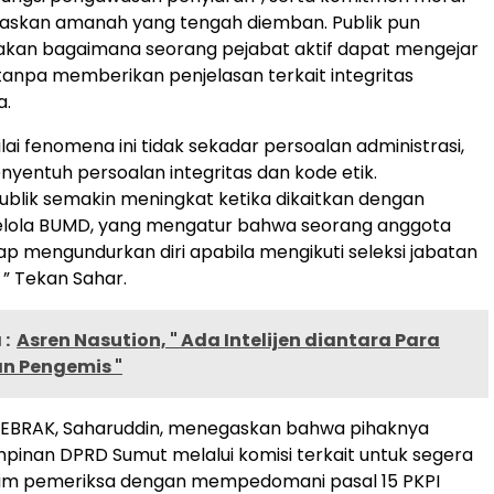
askan amanah yang tengah diemban. Publik pun
an bagaimana seorang pejabat aktif dapat mengejar
tanpa memberikan penjelasan terkait integritas
a.
ai fenomena ini tidak sekadar persoalan administrasi,
yentuh persoalan integritas dan kode etik.
ublik semakin meningkat ketika dikaitkan dengan
elola BUMD, yang mengatur bahwa seorang anggota
gap mengundurkan diri apabila mengikuti seleksi jabatan
n, ” Tekan Sahar.
:
Asren Nasution, " Ada Intelijen diantara Para
n Pengemis "
GEBRAK, Saharuddin, menegaskan bahwa pihaknya
inan DPRD Sumut melalui komisi terkait untuk segera
m pemeriksa dengan mempedomani pasal 15 PKPI