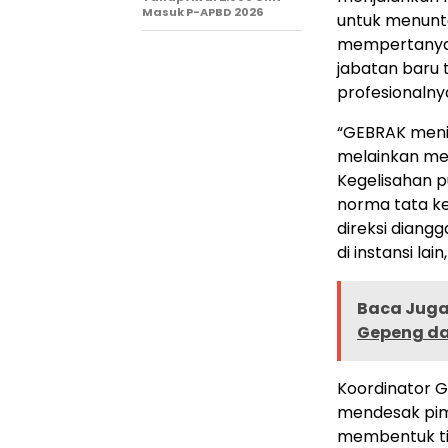
Masuk P-APBD 2026
untuk menunt
mempertanyak
jabatan baru 
profesionalny
“GEBRAK menil
melainkan men
Kegelisahan p
norma tata k
direksi diang
di instansi lai
Baca Juga 
Gepeng da
Koordinator 
mendesak pimp
membentuk ti