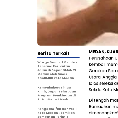
MEDAN, SUA
Berita Terkait
Perusahaan U
Warga Sambut Gembira
kembali meman
Rencana Perbaikan
Gerakan Bera
Jalan di Depan SMAN 21
Medan oleh Dinas
Utara, Anggia
SDABMBK kota Medan
lolos seleksi
Kemenimipas Tinjau
Sekda Kota Me
Klinik, Dapur Sehat dan
Program Pembinaan di
Rutan Kelas I Medan
Di tengah ma
Ramadhan mer
Pangdam I/BB dan Wali
dimenangkan”
Kota Medan Resmikan
Jembatan Perintis