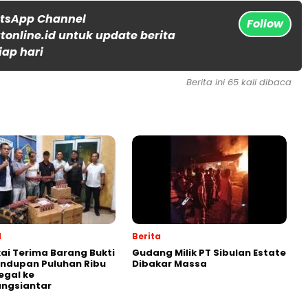
atsApp Channel
Follow
online.id untuk update berita
iap hari
Berita ini 65 kali dibaca
l
Berita
ai Terima Barang Bukti
Gudang Milik PT Sibulan Estate
ndupan Puluhan Ribu
Dibakar Massa
legal ke
ngsiantar