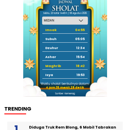
Sabtu, 23 Safar 1448 H / 08 Agustus 2026
Imsak
04:55
Subuh
05:05
Dzuhur
12:34
Ashar
15:54
Maghrib
18:42
Isya
19:53
Waktu sholat berikutnya dalam:
4 jam 35 menit 28 detik
Sumber: Kemenag
TRENDING
Diduga Truk Rem Blong, 6 Mobil Tabrakan