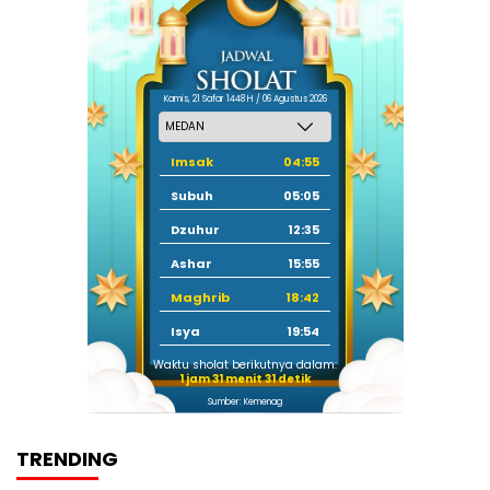
Kamis, 21 Safar 1448 H / 06 Agustus 2026
Imsak
04:55
Subuh
05:05
Dzuhur
12:35
Ashar
15:55
Maghrib
18:42
Isya
19:54
Waktu sholat berikutnya dalam:
1 jam 31 menit 31 detik
Sumber: Kemenag
TRENDING