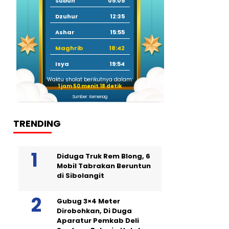
Subuh
05:05
Dzuhur
12:35
Ashar
15:55
Maghrib
18:42
Isya
19:54
Waktu sholat berikutnya dalam:
1 jam 50 menit 17 detik
Sumber: Kemenag
TRENDING
Diduga Truk Rem Blong, 6
Mobil Tabrakan Beruntun
di Sibolangit
Gubug 3×4 Meter
Dirobohkan, Di Duga
Aparatur Pemkab Deli