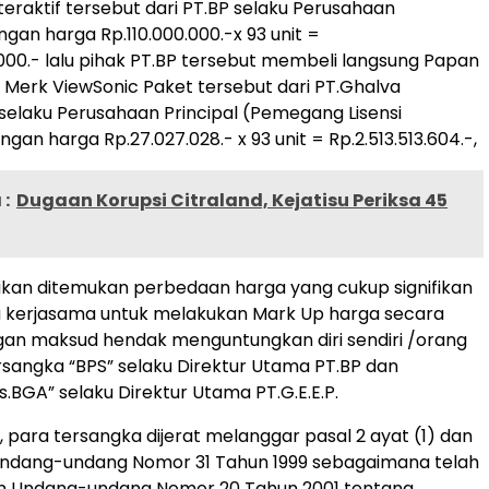
teraktif tersebut dari PT.BP selaku Perusahaan
ngan harga Rp.110.000.000.-x 93 unit =
.000.- lalu pihak PT.BP tersebut membeli langsung Papan
if Merk ViewSonic Paket tersebut dari PT.Ghalva
selaku Perusahaan Principal (Pemegang Lisensi
gan harga Rp.27.027.028.- x 93 unit = Rp.2.513.513.604.-,
:
Dugaan Korupsi Citraland, Kejatisu Periksa 45
kan ditemukan perbedaan harga yang cukup signifikan
a kerjasama untuk melakukan Mark Up harga secara
gan maksud hendak menguntungkan diri sendiri /orang
ersangka “BPS” selaku Direktur Utama PT.BP dan
s.BGA” selaku Direktur Utama PT.G.E.E.P.
, para tersangka dijerat melanggar pasal 2 ayat (1) dan
 Undang-undang Nomor 31 Tahun 1999 sebagaimana telah
n Undang-undang Nomor 20 Tahun 2001 tentang