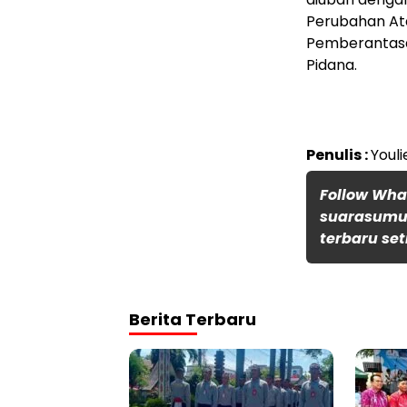
Perubahan At
Pemberantasan
Pidana.
Penulis :
Youli
Follow Wh
suarasumut
terbaru set
Berita Terbaru