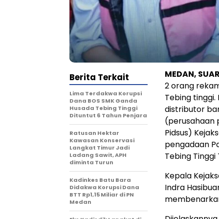
MEDAN, SUA
Berita Terkait
2 orang reka
Lima Terdakwa Korupsi
Tebing tinggi
Dana BOS SMK Ganda
distributor b
Husada Tebing Tinggi
Dituntut 6 Tahun Penjara
(perusahaan p
Pidsus) Kejak
Ratusan Hektar
Kawasan Konservasi
pengadaan Pap
Langkat Timur Jadi
Tebing Tinggi 
Ladang Sawit, APH
diminta Turun
Kepala Kejaksa
Kadinkes Batu Bara
Indra Hasibua
Didakwa Korupsi Dana
BTT Rp1,15 Miliar di PN
membenarkan 
Medan
Dijelaskannya