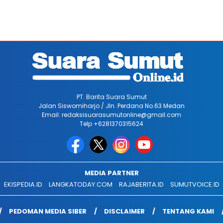
PT. Barita Suara Sumut
Jalan Siswomiharjo / Jln. Perdana No.63 Medan
Email: redaksisuarasumutonline@gmail.com
Telp +6281370315624
MEDIA PARTNER
EKISPEDIA.ID
LANGKATODAY.COM
RAJABERITA.ID
SUMUTVOICE.ID
PEDOMAN MEDIA SIBER
DISCLAIMER
TENTANG KAMI