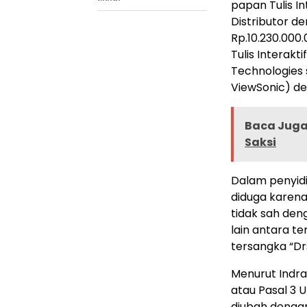
papan Tulis In
Distributor de
Rp.10.230.000
Tulis Interakt
Technologies 
ViewSonic) den
Baca Juga 
Saksi
Dalam penyidi
diduga karen
tidak sah den
lain antara t
tersangka “Dr
Menurut Indra
atau Pasal 3
diubah denga