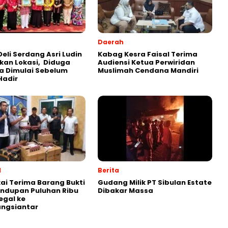
Daerah
Deli Serdang Asri Ludin
Kabag Kesra Faisal Terima
kan Lokasi, Diduga
Audiensi Ketua Perwiridan
a Dimulai Sebelum
Muslimah Cendana Mandiri
Hadir
l
Berita
ai Terima Barang Bukti
Gudang Milik PT Sibulan Estate
ndupan Puluhan Ribu
Dibakar Massa
legal ke
ngsiantar