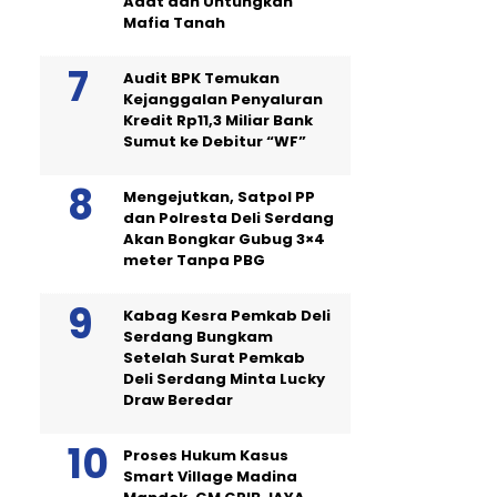
Adat dan Untungkan
Mafia Tanah
Audit BPK Temukan
Kejanggalan Penyaluran
Kredit Rp11,3 Miliar Bank
Sumut ke Debitur “WF”
Mengejutkan, Satpol PP
dan Polresta Deli Serdang
Akan Bongkar Gubug 3×4
meter Tanpa PBG
Kabag Kesra Pemkab Deli
Serdang Bungkam
Setelah Surat Pemkab
Deli Serdang Minta Lucky
Draw Beredar
Proses Hukum Kasus
Smart Village Madina