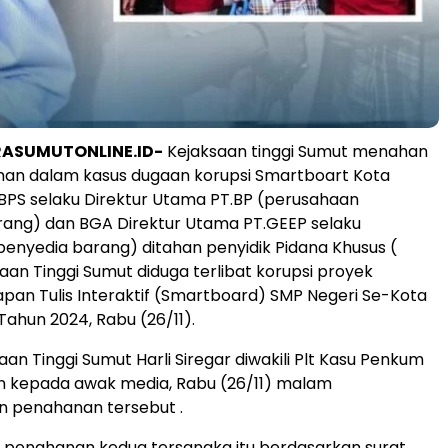
RASUMUTONLINE.ID-
Kejaksaan tinggi Sumut menahan
man dalam kasus dugaan korupsi Smartboart Kota
. BPS selaku Direktur Utama PT.BP (perusahaan
arang) dan BGA Direktur Utama PT.GEEP selaku
enyedia barang) ditahan penyidik Pidana Khusus (
saan Tinggi Sumut diduga terlibat korupsi proyek
an Tulis Interaktif (Smartboard) SMP Negeri Se-Kota
Tahun 2024, Rabu (26/11).
an Tinggi Sumut Harli Siregar diwakili Plt Kasu Penkum
n kepada awak media, Rabu (26/11) malam
penahanan tersebut .
, penahanan kedua tersangka itu berdasarkan surat