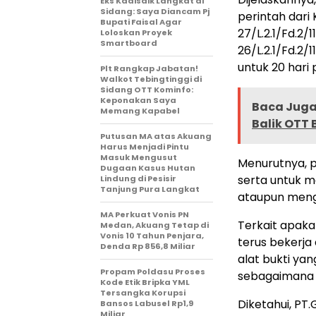
Eks Kadisdik Langkat di
Sidang: Saya Diancam Pj
perintah dari
Bupati Faisal Agar
27/L.2.1/Fd.2
Loloskan Proyek
Smartboard
26/L.2.1/Fd.2
untuk 20 hari
Plt Rangkap Jabatan!
Walkot Tebingtinggi di
Sidang OTT Kominfo:
Keponakan Saya
Baca Juga 
Memang Kapabel
Balik OTT
Putusan MA atas Akuang
Harus Menjadi Pintu
Masuk Mengusut
Menurutnya, 
Dugaan Kasus Hutan
serta untuk 
Lindung di Pesisir
Tanjung Pura Langkat
ataupun meng
MA Perkuat Vonis PN
Terkait apakah
Medan, Akuang Tetap di
Vonis 10 Tahun Penjara,
terus bekerja
Denda Rp 856,8 Miliar
alat bukti ya
Propam Poldasu Proses
sebagaimana 
Kode Etik Bripka YML
Tersangka Korupsi
Diketahui, PT
Bansos Labusel Rp1,9
Miliar