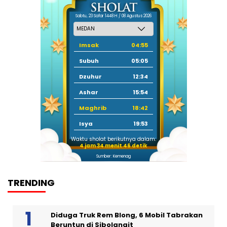
Sabtu, 23 Safar 1448 H / 08 Agustus 2026
Imsak
04:55
Subuh
05:05
Dzuhur
12:34
Ashar
15:54
Maghrib
18:42
Isya
19:53
Waktu sholat berikutnya dalam:
4 jam 34 menit 45 detik
Sumber: Kemenag
TRENDING
Diduga Truk Rem Blong, 6 Mobil Tabrakan
Beruntun di Sibolangit