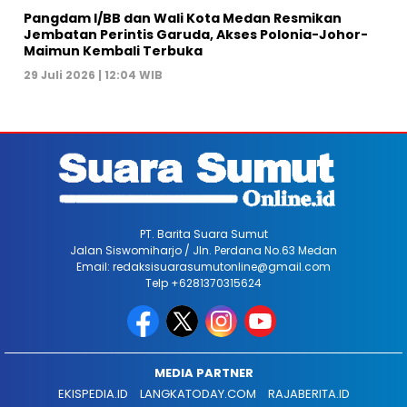
Pangdam I/BB dan Wali Kota Medan Resmikan
Jembatan Perintis Garuda, Akses Polonia-Johor-
Maimun Kembali Terbuka
29 Juli 2026 | 12:04 WIB
PT. Barita Suara Sumut
Jalan Siswomiharjo / Jln. Perdana No.63 Medan
Email: redaksisuarasumutonline@gmail.com
Telp +6281370315624
MEDIA PARTNER
EKISPEDIA.ID
LANGKATODAY.COM
RAJABERITA.ID