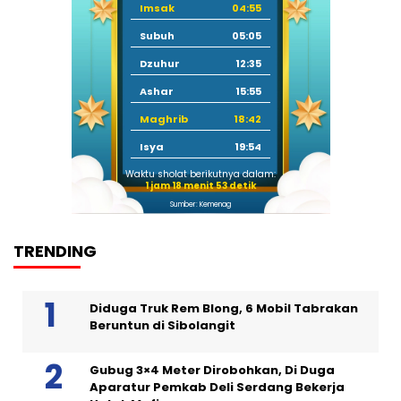
Imsak
04:55
Subuh
05:05
Dzuhur
12:35
Ashar
15:55
Maghrib
18:42
Isya
19:54
Waktu sholat berikutnya dalam:
1 jam 18 menit 52 detik
Sumber: Kemenag
TRENDING
Diduga Truk Rem Blong, 6 Mobil Tabrakan
Beruntun di Sibolangit
Gubug 3×4 Meter Dirobohkan, Di Duga
Aparatur Pemkab Deli Serdang Bekerja