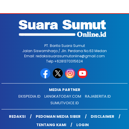
PT. Barita Suara Sumut
Jalan Siswomiharjo / Jln. Perdana No.63 Medan
Email: redaksisuarasumutonline@gmail.com
Telp +6281370315624
MEDIA PARTNER
EKISPEDIA.ID
LANGKATODAY.COM
RAJABERITA.ID
SUMUTVOICE.ID
REDAKSI
PEDOMAN MEDIA SIBER
DISCLAIMER
TENTANG KAMI
LOGIN