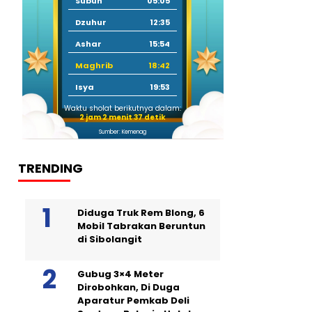
Subuh
05:05
Dzuhur
12:35
Ashar
15:54
Maghrib
18:42
Isya
19:53
Waktu sholat berikutnya dalam:
2 jam 2 menit 36 detik
Sumber: Kemenag
TRENDING
Diduga Truk Rem Blong, 6
Mobil Tabrakan Beruntun
di Sibolangit
Gubug 3×4 Meter
Dirobohkan, Di Duga
Aparatur Pemkab Deli