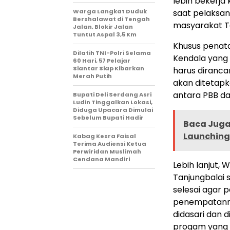
lebih bekerja 
Warga Langkat Duduk
saat pelaksa
Bershalawat di Tengah
masyarakat Ta
Jalan, Blokir Jalan
Tuntut Aspal 3,5 Km
Khusus penata
Dilatih TNI-Polri Selama
Kendala yang 
60 Hari, 57 Pelajar
Siantar Siap Kibarkan
harus diranca
Merah Putih
akan ditetapk
antara PBB dan
Bupati Deli Serdang Asri
Ludin Tinggalkan Lokasi,
Diduga Upacara Dimulai
Sebelum Bupati Hadir
Baca Juga 
Launching
Kabag Kesra Faisal
Terima Audiensi Ketua
Perwiridan Muslimah
Cendana Mandiri
Lebih lanjut,
Tanjungbalai
selesai agar 
penempatannya
didasari dan 
progam yang k