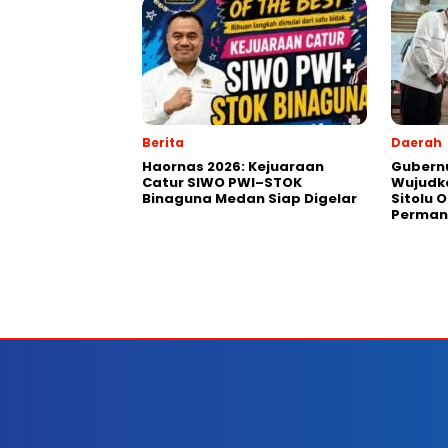
Berita
Daerah
Haornas 2026: Kejuaraan
Gubernu
Catur SIWO PWI–STOK
Wujudk
Binaguna Medan Siap Digelar
Sitolu O
Perman