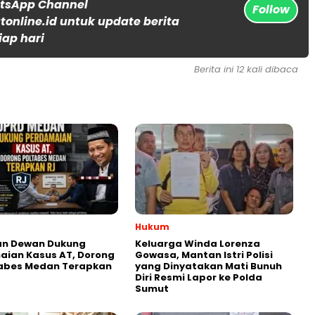
atsApp Channel
Follow
online.id untuk update berita
iap hari
Berita ini 12 kali dibaca
Hukum
an Dewan Dukung
Keluarga Winda Lorenza
aian Kasus AT, Dorong
Gowasa, Mantan Istri Polisi
tabes Medan Terapkan
yang Dinyatakan Mati Bunuh
Diri Resmi Lapor ke Polda
Sumut