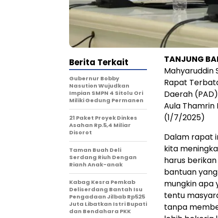
TANJUNG BAL
Berita Terkait
Mahyaruddin S
Gubernur Bobby
Rapat Terbata
Nasution Wujudkan
Daerah (PAD) 
Impian SMPN 4 Sitolu Ori
Miliki Gedung Permanen
Aula Thamrin 
(1/7/2025)
21 Paket Proyek Dinkes
Asahan Rp.5,4 Miliar
Disorot
Dalam rapat 
kita meningka
Taman Buah Deli
Serdang Riuh Dengan
harus berika
Rianh Anak-anak
bantuan yang 
Kabag Kesra Pemkab
mungkin apa ya
Deliserdang Bantah Isu
tentu masyar
Pengadaan Jilbab Rp525
Juta Libatkan Istri Bupati
tanpa memberi
dan Bendahara PKK