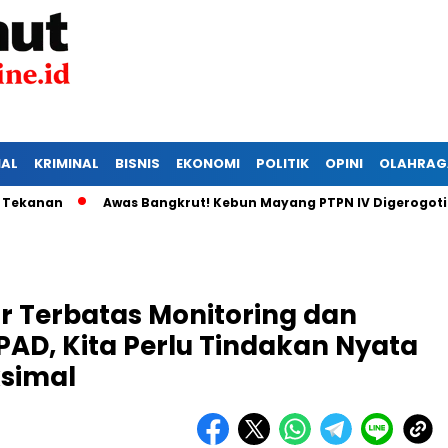
IAL
KRIMINAL
BISNIS
EKONOMI
POLITIK
OPINI
OLAHRAG
n
Awas Bangkrut! Kebun Mayang PTPN IV Digerogoti Maling
r Terbatas Monitoring dan
PAD, Kita Perlu Tindakan Nyata
ksimal