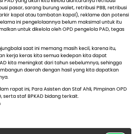
i PAD yang akan kita kelola diantaranya retribusi
usi pasar, sarang burung walet, retribusi PBB, retribusi
rkir kapal atau tambatan kapal), reklame dan potensi
selama ini pengelolaannya belum maksimal untuk itu
imalkan untuk dikelola oleh OPD pengelola PAD, tegas
ungbalai saat ini memang masih kecil, karena itu,
 kerja keras kita semua kedepan kita dapat
D kita meningkat dari tahun sebelumnya, sehingga
embangun daerah dengan hasil yang kita dapatkan
nya.
lam rapat ini, Para Asisten dan Staf Ahli, Pimpinan OPD
, serta staf BPKAD bidang terkait.
n