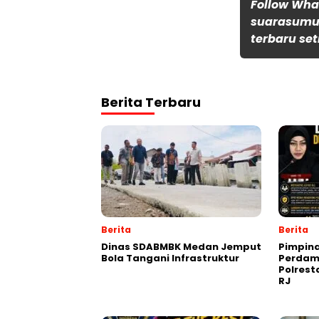
Follow Wh
suarasumut
terbaru set
Berita Terbaru
Berita
Berita
Dinas SDABMBK Medan Jemput
Pimpin
Bola Tangani Infrastruktur
Perdam
Polres
RJ