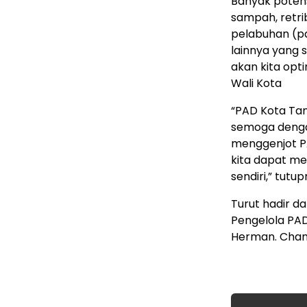
Banyak potens
sampah, retrib
pelabuhan (pa
lainnya yang 
akan kita opt
Wali Kota
“PAD Kota Tanj
semoga dengan
menggenjot PA
kita dapat m
sendiri,” tutup
Turut hadir da
Pengelola PAD
Herman. Cha