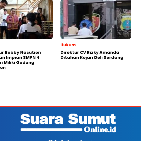
Hukum
r Bobby Nasution
Direktur CV Rizky Amanda
an Impian SMPN 4
Ditahan Kejari Deli Serdang
ri Miliki Gedung
en