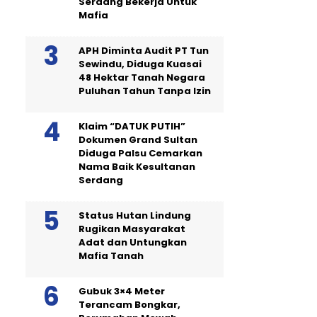
Serdang Bekerja Untuk
Mafia
APH Diminta Audit PT Tun
Sewindu, Diduga Kuasai
48 Hektar Tanah Negara
Puluhan Tahun Tanpa Izin
Klaim “DATUK PUTIH”
Dokumen Grand Sultan
Diduga Palsu Cemarkan
Nama Baik Kesultanan
Serdang
Status Hutan Lindung
Rugikan Masyarakat
Adat dan Untungkan
Mafia Tanah
Gubuk 3×4 Meter
Terancam Bongkar,