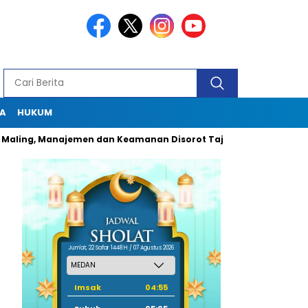
A
HUKUM
, Manajemen dan Keamanan Disorot Tajam
Dugaan Pungli Ok
Jum'at, 22 Safar 1448 H / 07 Agustus 2026
Imsak
04:55