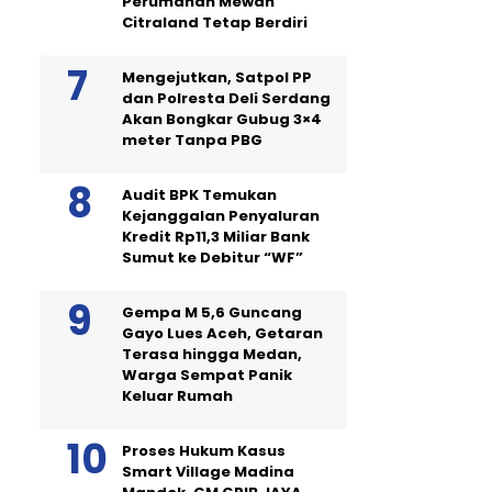
Perumahan Mewah
Citraland Tetap Berdiri
Mengejutkan, Satpol PP
dan Polresta Deli Serdang
Akan Bongkar Gubug 3×4
meter Tanpa PBG
Audit BPK Temukan
Kejanggalan Penyaluran
Kredit Rp11,3 Miliar Bank
Sumut ke Debitur “WF”
Gempa M 5,6 Guncang
Gayo Lues Aceh, Getaran
Terasa hingga Medan,
Warga Sempat Panik
Keluar Rumah
Proses Hukum Kasus
Smart Village Madina