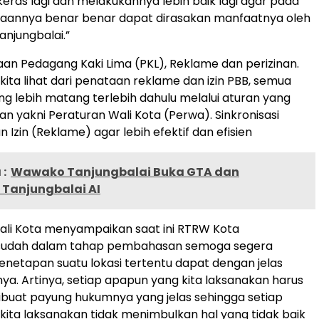
keras lagi dan melakukannya lebih baik lagi agar pada
naannya benar benar dapat dirasakan manfaatnya oleh
njungbalai.”
an Pedagang Kaki Lima (PKL), Reklame dan perizinan.
kita lihat dari penataan reklame dan izin PBB, semua
ng lebih matang terlebih dahulu melalui aturan yang
an yakni Peraturan Wali Kota (Perwa). Sinkronisasi
 Izin (Reklame) agar lebih efektif dan efisien
:
Wawako Tanjungbalai Buka GTA dan
 Tanjungbalai AI
 Wali Kota menyampaikan saat ini RTRW Kota
 sudah dalam tahap pembahasan semoga segera
penetapan suatu lokasi tertentu dapat dengan jelas
. Artinya, setiap apapun yang kita laksanakan harus
dibuat payung hukumnya yang jelas sehingga setiap
ita laksanakan tidak menimbulkan hal yang tidak baik