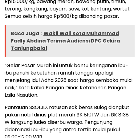
Rp15.000/kg, bawang merah, bawang putih, timun,
terong, kangkung, bayam, sawi, kol, kentang, wortel.
Semua selisih harga Rp500/kg dibanding pasar.
Baca Juga :
Wakil Wali Kota Muhammad
Fadly Abdina Terima Audiensi DPC Gekira
Tanjungbalai
“Gelar Pasar Murah ini untuk bantu keringanan ibu-
ibu penuhi kebutuhan rumah tangga, apalagi
menjelang Idul Adha 2026 saat harga sembako mulai
naik,” kata Kabid Pangan Dinas Ketahanan Pangan
Laila Nasution.
Pantauan SSOL.ID, ratusan sak beras Bulog diangkut
pakai mobil dinas plat merah BK 8101 W dan BK 8138
W langsung ludes diserbu warga. Pengunjung
didominasi ibu-ibu yang antre tertib mulai pukul
09.00-12.00 WIB.