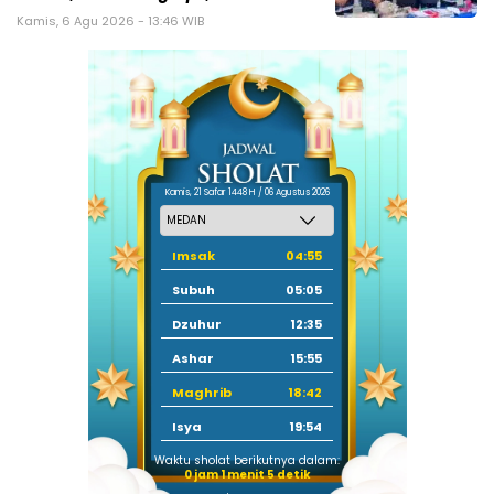
Kamis, 6 Agu 2026 - 13:46 WIB
Kamis, 21 Safar 1448 H / 06 Agustus 2026
Imsak
04:55
Subuh
05:05
Dzuhur
12:35
Ashar
15:55
Maghrib
18:42
Isya
19:54
Waktu sholat berikutnya dalam:
0 jam 1 menit 5 detik