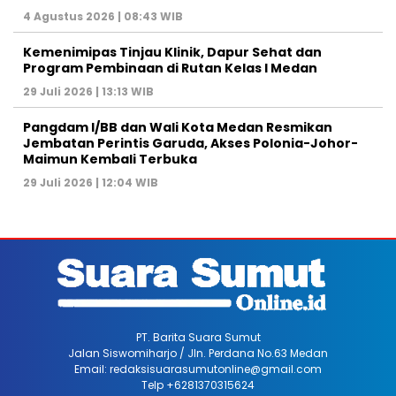
4 Agustus 2026 | 08:43 WIB
Kemenimipas Tinjau Klinik, Dapur Sehat dan
Program Pembinaan di Rutan Kelas I Medan
29 Juli 2026 | 13:13 WIB
Pangdam I/BB dan Wali Kota Medan Resmikan
Jembatan Perintis Garuda, Akses Polonia-Johor-
Maimun Kembali Terbuka
29 Juli 2026 | 12:04 WIB
PT. Barita Suara Sumut
Jalan Siswomiharjo / Jln. Perdana No.63 Medan
Email: redaksisuarasumutonline@gmail.com
Telp +6281370315624