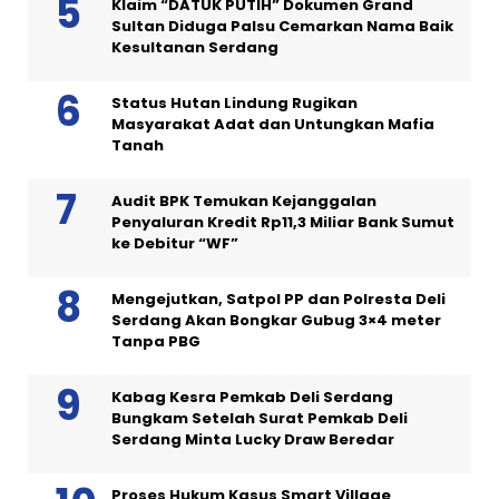
Klaim “DATUK PUTIH” Dokumen Grand
Sultan Diduga Palsu Cemarkan Nama Baik
Kesultanan Serdang
Status Hutan Lindung Rugikan
Masyarakat Adat dan Untungkan Mafia
Tanah
Audit BPK Temukan Kejanggalan
Penyaluran Kredit Rp11,3 Miliar Bank Sumut
ke Debitur “WF”
Mengejutkan, Satpol PP dan Polresta Deli
Serdang Akan Bongkar Gubug 3×4 meter
Tanpa PBG
Kabag Kesra Pemkab Deli Serdang
Bungkam Setelah Surat Pemkab Deli
Serdang Minta Lucky Draw Beredar
Proses Hukum Kasus Smart Village