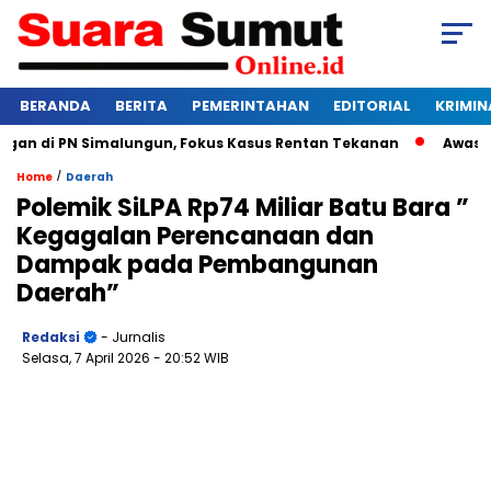
BERANDA
BERITA
PEMERINTAHAN
EDITORIAL
KRIMIN
 di PN Simalungun, Fokus Kasus Rentan Tekanan
Awas Bangk
/
Home
Daerah
Polemik SiLPA Rp74 Miliar Batu Bara ”
Kegagalan Perencanaan dan
Dampak pada Pembangunan
Daerah”
Redaksi
- Jurnalis
Selasa, 7 April 2026
- 20:52 WIB