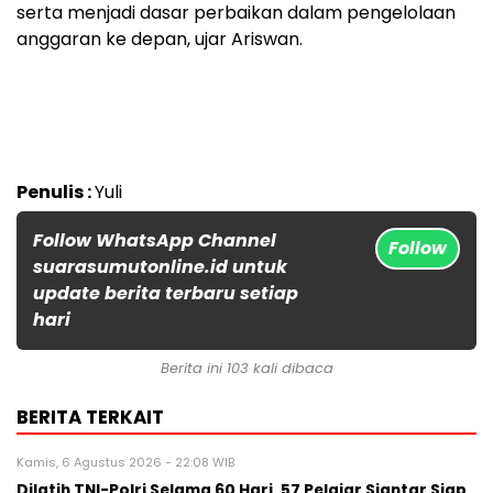
serta menjadi dasar perbaikan dalam pengelolaan
anggaran ke depan, ujar Ariswan.
Penulis :
Yuli
Follow WhatsApp Channel
Follow
suarasumutonline.id untuk
update berita terbaru setiap
hari
Berita ini 103 kali dibaca
BERITA TERKAIT
Kamis, 6 Agustus 2026 - 22:08 WIB
Dilatih TNI-Polri Selama 60 Hari, 57 Pelajar Siantar Siap