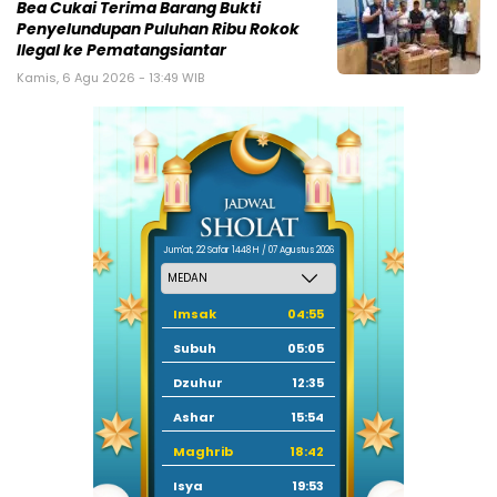
Bea Cukai Terima Barang Bukti
Penyelundupan Puluhan Ribu Rokok
Ilegal ke Pematangsiantar
Kamis, 6 Agu 2026 - 13:49 WIB
Jum'at, 22 Safar 1448 H / 07 Agustus 2026
Imsak
04:55
Subuh
05:05
Dzuhur
12:35
Ashar
15:54
Maghrib
18:42
Isya
19:53