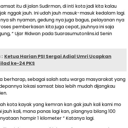
amsat itu di jalan Sudirman, di inti kota jadi kita kalau
ak nggak jauh. Ini udah jauh masuk-masuk kedalam lagi.
nya sih nyaman, gedung nya juga bagus, pelayanan nya
roses pemberkasan kita juga cepat, jauhnya ini saja
ung, ” Ujar Ridwan pada Suarasumutonlins.id Senin
:
Ketua Harian PSI Sergai Adial Umri Ucapkan
ilad ke-24 PKS
, ia berharap, sebagai salah satu warga masyarakat yang
edepannya lokasi samsat bisa lebih mudah dijangkau
ien.
ngah kota kayak yang kemran kan gak jauh kali kami mo
ni jauh kali, mana panas lagi kan, plangnya bilang 100
nyataan hampir 1 kilometer ” Katanya lagi.