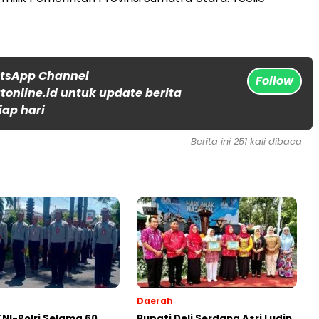
atsApp Channel
Follow
online.id untuk update berita
iap hari
Berita ini 251 kali dibaca
Daerah
 TNI-Polri Selama 60
Bupati Deli Serdang Asri Ludin