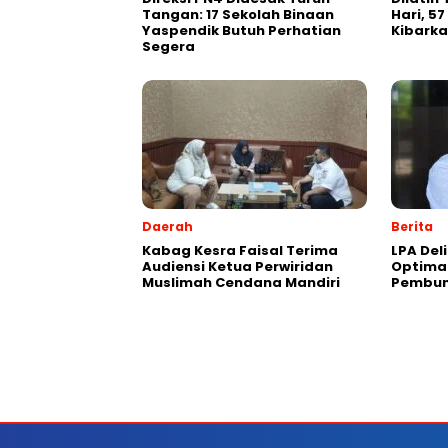
Tangan: 17 Sekolah Binaan
Hari, 57
Yaspendik Butuh Perhatian
Kibarka
Segera
Daerah
Berita
Kabag Kesra Faisal Terima
LPA Del
Audiensi Ketua Perwiridan
Optima
Muslimah Cendana Mandiri
Pembun