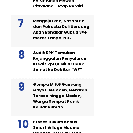
Perumahan Mewah
Citraland Tetap Berdiri
Mengejutkan, Satpol PP
dan Polresta Deli Serdang
Akan Bongkar Gubug 3×4
meter Tanpa PBG
Audit BPK Temukan
Kejanggalan Penyaluran
Kredit Rp11,3 Miliar Bank
Sumut ke Debitur “WF”
Gempa M 5,6 Guncang
Gayo Lues Aceh, Getaran
Terasa hingga Medan,
Warga Sempat Panik
Keluar Rumah
Proses Hukum Kasus
Smart Village Madina