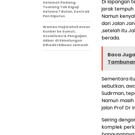
Di lapangan te
Selamat Padang
Tualang Tak Digaji
jarak tempuh 
Selama 7 Bulan, Kontrak
Namun kenyata
Pun Diputus
dari Jalan Ja
Wamen Haji Dahnil Anzar
,setelah itu J
Kunker ke Sumut,
Sosialisasi & Pengajian
berada.
Akbar di Simalungun
Dihadiri Ribuan Jemaah
Baca Juga 
Tambunan 
Sementara it
sebutkan, awa
Sudirman, tep
Namun masih s
jalan Prof Dr 
Seiring deng
komplek perka
bangunannya m