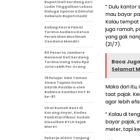
Bupati Deli Serdang Asri
” Dulu kantor s
Ludin Tinggalkan Lokasi,
Diduga Upacara Dimulai
mau bayar paj
Sebelum Bupati Hadir
Kalau tempat 
Kabag Kesra Faisal
juga ramah, p
Terima Audiensi Ketua
yang gak nang
Perwiridan Muslimah
Cendana Mandiri
(21/7).
80 Peserta Jambore
Nasional Deli Serdang
Baca Juga 
Terima Uang Saku Rp2
Juta Lebih Per Orang
Selamat M
19 Pelajar SMA Taman
Siswa Tapian Dolok
Maka dari itu
Dilatih Paskibra oleh
Babinsa Sambut HUT RI
taat pajak. K
ke-81
agar lebih efis
Viral Rumah Reot di
Karang Anyar, Kades
” Kalau di te
Paidi Klarifikasi: Sudah
bayar pajak, i
Diusulkan RTLH Sejak
Maret
meter, tapi ke
Pekerja di RSU Tanjung