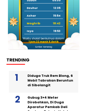
Subuh
05:05
Dzuhur
12:35
Ashar
15:54
Maghrib
18:42
Isya
19:53
Waktu sholat berikutnya dalam:
1 jam 22 menit 4 detik
Sumber: Kemenag
TRENDING
Diduga Truk Rem Blong, 6
Mobil Tabrakan Beruntun
di Sibolangit
Gubug 3×4 Meter
Dirobohkan, Di Duga
Aparatur Pemkab Deli