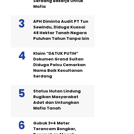
Serdang Bekerja Untuk
Mafia
APH Diminta Audit PT Tun
Sewindu, Diduga Kuasai
48 Hektar Tanah Negara
Puluhan Tahun Tanpa Izin
Klaim “DATUK PUTIH”
Dokumen Grand Sultan
Diduga Palsu Cemarkan
Nama Baik Kesultanan
Serdang
Status Hutan Lindung
Rugikan Masyarakat
Adat dan Untungkan
Mafia Tanah
Gubuk 3×4 Meter
Terancam Bongkar,