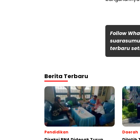
Follow Wh
suarasumut
terbaru set
Berita Terbaru
Pendidikan
Daerah
Direksi PN4 Didesak Turun
Dilatih