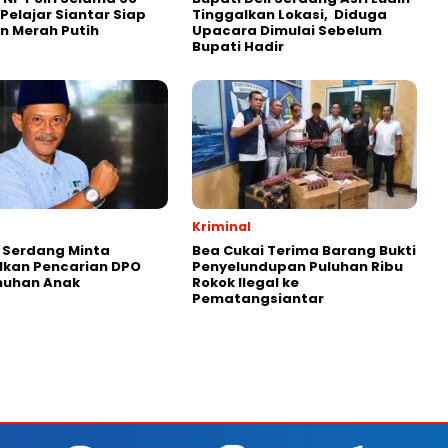
 Pelajar Siantar Siap
Tinggalkan Lokasi, Diduga
n Merah Putih
Upacara Dimulai Sebelum
Bupati Hadir
Kriminal
i Serdang Minta
Bea Cukai Terima Barang Bukti
lkan Pencarian DPO
Penyelundupan Puluhan Ribu
uhan Anak
Rokok Ilegal ke
Pematangsiantar