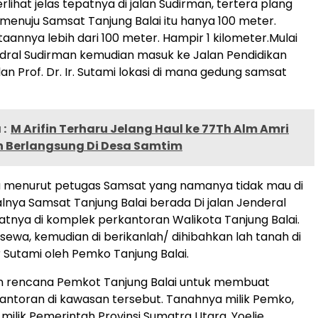
rlihat jelas tepatnya di jalan Sudirman, tertera plang
menuju Samsat Tanjung Balai itu hanya 100 meter.
annya lebih dari 100 meter. Hampir 1 kilometer.Mulai
ndral Sudirman kemudian masuk ke Jalan Pendidikan
alan Prof. Dr. Ir. Sutami lokasi di mana gedung samsat
:
M Arifin Terharu Jelang Haul ke 77Th Alm Amri
Berlangsung Di Desa Samtim
u menurut petugas Samsat yang namanya tidak mau di
lnya Samsat Tanjung Balai berada Di jalan Jenderal
atnya di komplek perkantoran Walikota Tanjung Balai.
ewa, kemudian di berikanlah/ dihibahkan lah tanah di
Ir Sutami oleh Pemko Tanjung Balai.
an rencana Pemkot Tanjung Balai untuk membuat
ntoran di kawasan tersebut. Tanahnya milik Pemko,
ilik Pemerintah Provinsi Sumatra Utara. Yoelie