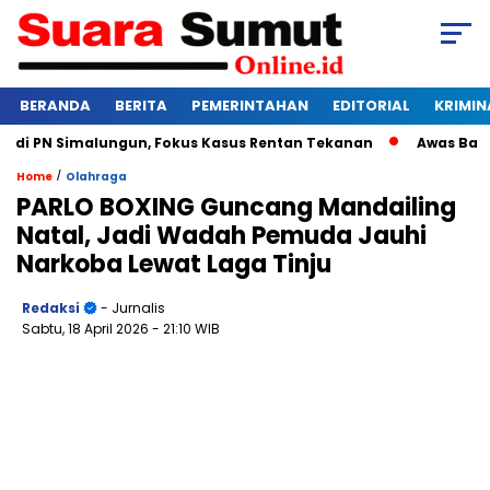
BERANDA
BERITA
PEMERINTAHAN
EDITORIAL
KRIMIN
 PN Simalungun, Fokus Kasus Rentan Tekanan
Awas Bangkrut
/
Home
Olahraga
PARLO BOXING Guncang Mandailing
Natal, Jadi Wadah Pemuda Jauhi
Narkoba Lewat Laga Tinju
Redaksi
- Jurnalis
Sabtu, 18 April 2026
- 21:10 WIB