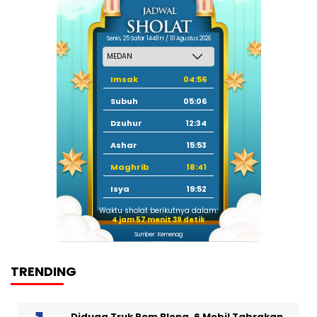
Senin, 25 Safar 1448 H / 10 Agustus 2026
Imsak
04:56
Subuh
05:06
Dzuhur
12:34
Ashar
15:53
Maghrib
18:41
Isya
19:52
Waktu sholat berikutnya dalam:
4 jam 57 menit 39 detik
Sumber: Kemenag
TRENDING
Diduga Truk Rem Blong, 6 Mobil Tabrakan