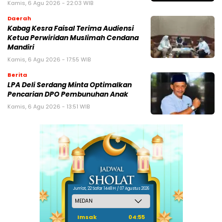
Kamis, 6 Agu 2026 - 22:03 WIB
Daerah
Kabag Kesra Faisal Terima Audiensi
Ketua Perwiridan Muslimah Cendana
Mandiri
Kamis, 6 Agu 2026 - 17:55 WIB
Berita
LPA Deli Serdang Minta Optimalkan
Pencarian DPO Pembunuhan Anak
Kamis, 6 Agu 2026 - 13:51 WIB
Jum'at, 22 Safar 1448 H / 07 Agustus 2026
Imsak
04:55