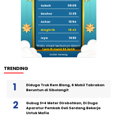
Subuh
05:05
Dzuhur
12:35
Ashar
15:54
Maghrib
18:42
Isya
19:53
Waktu sholat berikutnya dalam:
1 jam 15 menit 55 detik
Sumber: Kemenag
TRENDING
Diduga Truk Rem Blong, 6 Mobil Tabrakan
Beruntun di Sibolangit
Gubug 3×4 Meter Dirobohkan, Di Duga
Aparatur Pemkab Deli Serdang Bekerja
Untuk Mafia