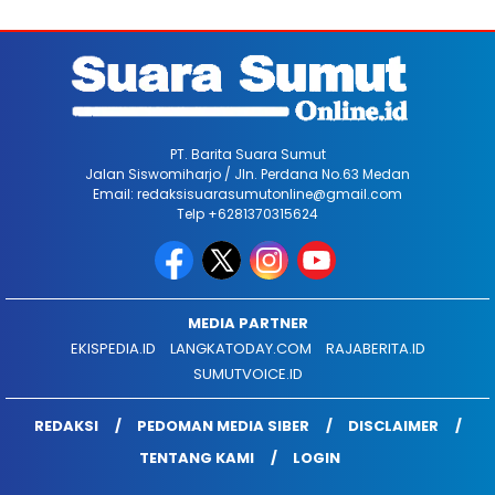
PT. Barita Suara Sumut
Jalan Siswomiharjo / Jln. Perdana No.63 Medan
Email: redaksisuarasumutonline@gmail.com
Telp +6281370315624
MEDIA PARTNER
EKISPEDIA.ID
LANGKATODAY.COM
RAJABERITA.ID
SUMUTVOICE.ID
REDAKSI
PEDOMAN MEDIA SIBER
DISCLAIMER
TENTANG KAMI
LOGIN