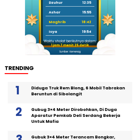
Dzuhur
12:35
Ashar
15:55
Maghrib
18:42
Isya
19:54
Waktu sholat berikutnya dalam:
1 jam 7 menit 24 detik
Sumber: Kemenag
TRENDING
Diduga Truk Rem Blong, 6 Mobil Tabrakan
Beruntun di Sibolangit
Gubug 3×4 Meter Dirobohkan, Di Duga
Aparatur Pemkab Deli Serdang Bekerja
Untuk Mafia
Gubuk 3×4 Meter Terancam Bongkar,