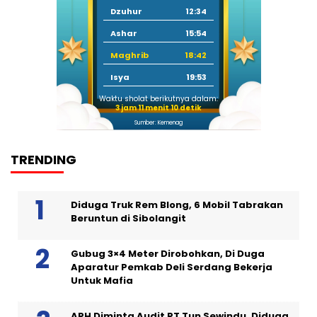
Dzuhur
12:34
Ashar
15:54
Maghrib
18:42
Isya
19:53
Waktu sholat berikutnya dalam:
3 jam 11 menit 9 detik
Sumber: Kemenag
TRENDING
Diduga Truk Rem Blong, 6 Mobil Tabrakan
Beruntun di Sibolangit
Gubug 3×4 Meter Dirobohkan, Di Duga
Aparatur Pemkab Deli Serdang Bekerja
Untuk Mafia
APH Diminta Audit PT Tun Sewindu, Diduga