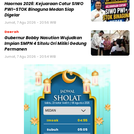
Haornas 2026: Kejuaraan Catur SIWO
PWI–STOK Binaguna Medan Siap
Digelar
Jumat, 7 Agu 2026 - 20:56 WIB
Daerah
Gubernur Bobby Nasution Wujudkan
Impian SMPN 4 Sitolu Ori Miliki Gedung
Permanen
Jumat, 7 Agu 2026 - 20:54 WIB
Sabtu, 23 Safar 1448 H / 08 Agustus 2026
Imsak
04:55
Subuh
05:05