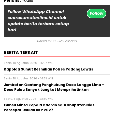
Penulis :
Youlie
Follow WhatsApp Channel
Follow
suarasumutonline.id untuk
update berita terbaru setiap
hari
Berita ini 105 kali dibaca
BERITA TERKAIT
Senin, 10 Agustus 2026 - 15:04 WIB
Kapolda Sumut Resmikan Polres Padang Lawas
Senin, 10 Agustus 2026 - 14:59 WIB
Jembatan Gantung Penghubung Desa Sangga Lima –
Desa Pulau Banyak Langkat Memprihatinkan
Sabtu, 8 Agustus 2026 - 22:30 WIB
Gubsu Minta Kepala Daerah se-Kabupaten Nias
Percepat Usulan BKP 2027