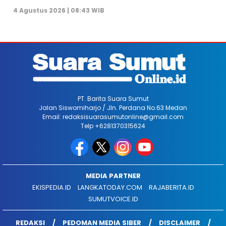
4 Agustus 2026 | 08:43 WIB
PT. Barita Suara Sumut
Jalan Siswomiharjo / Jln. Perdana No.63 Medan
Email: redaksisuarasumutonline@gmail.com
Telp +6281370315624
MEDIA PARTNER
EKISPEDIA.ID
LANGKATODAY.COM
RAJABERITA.ID
SUMUTVOICE.ID
REDAKSI
PEDOMAN MEDIA SIBER
DISCLAIMER