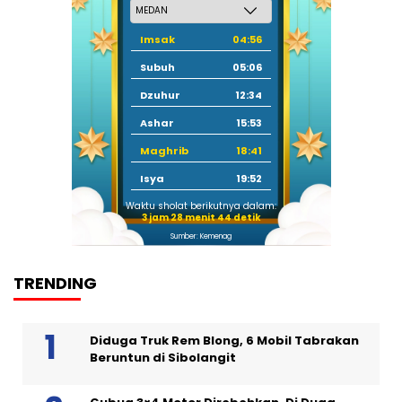
Imsak
04:56
Subuh
05:06
Dzuhur
12:34
Ashar
15:53
Maghrib
18:41
Isya
19:52
Waktu sholat berikutnya dalam:
3 jam 28 menit 44 detik
Sumber: Kemenag
TRENDING
Diduga Truk Rem Blong, 6 Mobil Tabrakan
Beruntun di Sibolangit