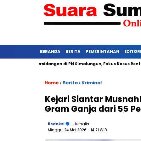
BERANDA
BERITA
PEMERINTAHAN
EDITOR
si Ketat Persidangan di PN Simalungun, Fokus Kasus Rentan Teka
Home
Berita
Kriminal
/
/
Kejari Siantar Musna
Gram Ganja dari 55 Pe
Redaksi
- Jurnalis
Minggu, 24 Mei 2026
- 14:21 WIB