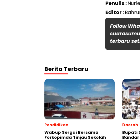
Penulis :
Nurle
Editor :
Bahru
Follow Wh
suarasumut
terbaru set
Berita Terbaru
Pendidikan
Daerah
Wabup Sergai Bersama
Bupati 
Forkopimda Tinjau Sekolah
Bandar 