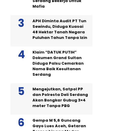
Serdang Bekerja Untuk
Mafia
APH Diminta Audit PT Tun
Sewindu, Diduga Kuasai
48 Hektar Tanah Negara
Puluhan Tahun Tanpa Izin
Klaim “DATUK PUTIH”
Dokumen Grand Sultan
Diduga Palsu Cemarkan
Nama Baik Kesultanan
Serdang
Mengejutkan, Satpol PP
dan Polresta Deli Serdang
Akan Bongkar Gubug 3×4
meter Tanpa PBG
Gempa M 5,6 Guncang
Gayo Lues Aceh, Getaran