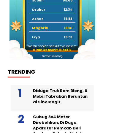
Subuh
05:05
Dzuhur
12:34
Ashar
15:53
Maghrib
18:41
Isya
19:53
Waktu sholat berikutnya dalam:
0 jam 42 menit 18 detik
Sumber: Kemenag
TRENDING
Diduga Truk Rem Blong, 6
Mobil Tabrakan Beruntun
di Sibolangit
Gubug 3×4 Meter
Dirobohkan, Di Duga
Aparatur Pemkab Deli