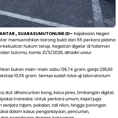
ANTAR., SUARASUMUTONLINE.ID–
Kejaksaan Negeri
tar memusnahkan barang bukti dari 55 perkara pidana
rkekuatan hukum tetap. Kegiatan digelar di halaman
Jalan Sutomo, Kamis 21/5/2026, dihadiri unsur
kan bukan main-main: sabu 139,74 gram, ganja 236,93
ekstasi 10,55 gram. Semua sudah lolos uji laboratorium
ka, ikut dihancurkan bong, kaca pirex, timbangan digital,
ipakai transaksi. Untuk perkara umum, Kejari juga
enjata tajam, pakaian, tali nilon, hingga potongan
akai dalam kasus penganiayaan, pencurian,
dan pemaksaan dengan kekerasan.