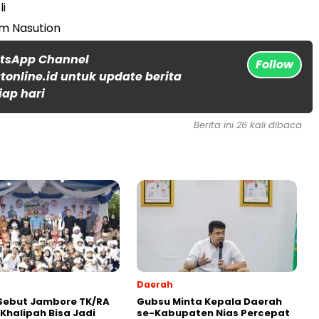
li
m Nasution
atsApp Channel
Follow
online.id untuk update berita
iap hari
Berita ini 26 kali dibaca
Daerah
Sebut Jambore TK/RA
Gubsu Minta Kepala Daerah
Khalipah Bisa Jadi
se-Kabupaten Nias Percepat