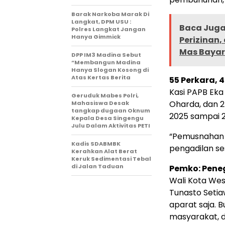
Barak Narkoba Marak Di
Langkat, DPM USU :
Baca Juga 
Polres Langkat Jangan
Hanya Gimmick
Perizinan,
Mas Baya
DPP IM3 Madina Sebut
“Membangun Madina
Hanya Slogan Kosong di
Atas Kertas Berita
55 Perkara, 
Kasi PAPB Eka
Geruduk Mabes Polri,
Oharda, dan 
Mahasiswa Desak
tangkap dugaan Oknum
2025 sampai 2
Kepala Desa Singengu
Julu Dalam Aktivitas PETI
“Pemusnahan i
Kadis SDABMBK
pengadilan se
Kerahkan Alat Berat
Keruk Sedimentasi Tebal
di Jalan Taduan
Pemko: Pene
Wali Kota Wesl
Tunasto Seti
aparat saja. 
masyarakat, d