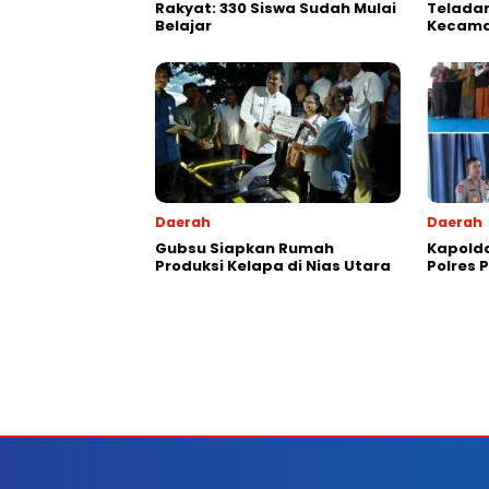
Rakyat: 330 Siswa Sudah Mulai
Teladan
Belajar
Kecama
Daerah
Daerah
Gubsu Siapkan Rumah
Kapold
Produksi Kelapa di Nias Utara
Polres