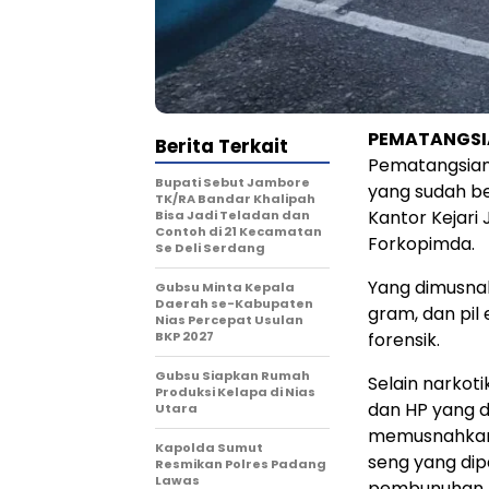
PEMATANGSI
Berita Terkait
Pematangsian
Bupati Sebut Jambore
yang sudah be
TK/RA Bandar Khalipah
Kantor Kejari 
Bisa Jadi Teladan dan
Contoh di 21 Kecamatan
Forkopimda.
Se Deli Serdang
Yang dimusnah
Gubsu Minta Kepala
Daerah se-Kabupaten
gram, dan pil 
Nias Percepat Usulan
BKP 2027
forensik.
Gubsu Siapkan Rumah
Selain narkoti
Produksi Kelapa di Nias
dan HP yang d
Utara
memusnahkan s
Kapolda Sumut
seng yang dip
Resmikan Polres Padang
Lawas
pembunuhan, 