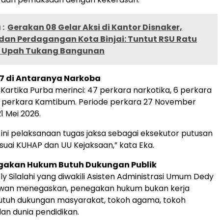
:
Gerakan 08 Gelar Aksi di Kantor Disnaker,
 dan Perdagangan Kota Binjai: Tuntut RSU Ratu
r Upah Tukang Bangunan
47 di Antaranya Narkoba
 Kartika Purba merinci: 47 perkara narkotika, 6 perkara
2 perkara Kamtibum. Periode perkara 27 November
1 Mei 2026.
ni pelaksanaan tugas jaksa sebagai eksekutor putusan
suai KUHAP dan UU Kejaksaan,” kata Eka.
gakan Hukum Butuh Dukungan Publik
y Silalahi yang diwakili Asisten Administrasi Umum Dedy
awan menegaskan, penegakan hukum bukan kerja
Butuh dukungan masyarakat, tokoh agama, tokoh
an dunia pendidikan.