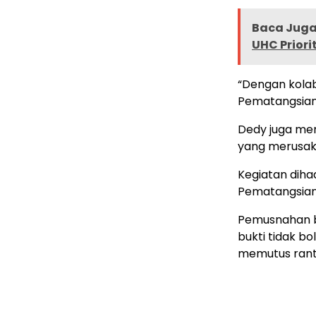
Baca Juga 
UHC Priori
“Dengan kolab
Pematangsianta
Dedy juga me
yang merusak
Kegiatan diha
Pematangsian
Pemusnahan bar
bukti tidak b
memutus rant