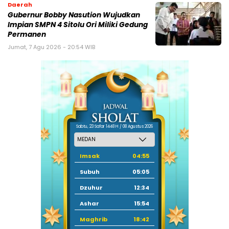
Daerah
Gubernur Bobby Nasution Wujudkan
Impian SMPN 4 Sitolu Ori Miliki Gedung
Permanen
Jumat, 7 Agu 2026 - 20:54 WIB
Sabtu, 23 Safar 1448 H / 08 Agustus 2026
Imsak
04:55
Subuh
05:05
Dzuhur
12:34
Ashar
15:54
Maghrib
18:42