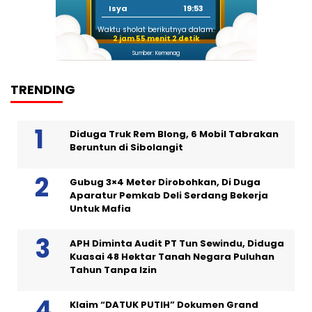
Isya
19:53
Waktu sholat berikutnya dalam:
2 jam 55 menit 1 detik
Sumber: Kemenag
TRENDING
Diduga Truk Rem Blong, 6 Mobil Tabrakan
Beruntun di Sibolangit
Gubug 3×4 Meter Dirobohkan, Di Duga
Aparatur Pemkab Deli Serdang Bekerja
Untuk Mafia
APH Diminta Audit PT Tun Sewindu, Diduga
Kuasai 48 Hektar Tanah Negara Puluhan
Tahun Tanpa Izin
Klaim “DATUK PUTIH” Dokumen Grand