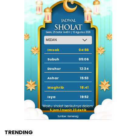
Senin, 25 Safar 1448 H / 10 Agustus 2026
Imsak
04:56
Subuh
05:06
Dzuhur
12:34
Ashar
15:53
Maghrib
18:41
Isya
19:52
Waktu sholat berikutnya dalam:
5 jam 1 menit 22 detik
Sumber: Kemenag
TRENDING