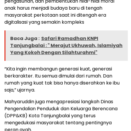
pengasuhan, dan pembentukan nilai-nilai moral
anak harus menjadi budaya baru di tengah
masyarakat perkotaan saat ini ditengah era
digitalisasi yang semakin kompleks
Baca Juga :
Safari Ramadhan KNPI
Tanjungbalai : " Merajut Ukhuwah, Islamiyah
Yang Kokoh Dengan Silahturahmi"
“Kita ingin membangun generasi kuat, generasi
berkarakter. Itu semua dimulai dari rumah. Dan
rumah yang kuat tak bisa hanya diserahkan ke ibu
saja,” ujarnya.
Mahyaruddin juga mengapresiasi langkah Dinas
Pengendalian Penduduk dan Keluarga Berencana
(DPP&KB) Kota Tanjungbalai yang terus
mengedukasi masyarakat tentang pentingnya
peran ayah.