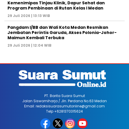
Kemenimipas Tinjau Klinik, Dapur Sehat dan
Program Pembinaan di Rutan Kelas I Medan
29 Juli 2026 | 13:13 WIB
Pangdam I/BB dan Wali Kota Medan Resmikan
Jembatan Perintis Garuda, Akses Polonia-Johor-
Maimun Kembali Terbuka
29 Juli 2026 | 12:04 WIB
PT. Barita Suara Sumut
Jalan Siswomiharjo / Jln. Perdana No.63 Medan
Email: redaksisuarasumutonline@gmail.com
Telp +6281370315624