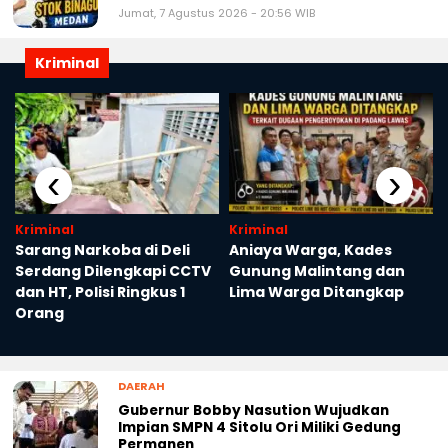
Jumat, 7 Agustus 2026 - 20:56 WIB
Kriminal
‹
›
Kriminal
Kriminal
Sarang Narkoba di Deli
Aniaya Warga, Kades
M
Serdang Dilengkapi CCTV
Gunung Malintang dan
dan HT, Polisi Ringkus 1
Lima Warga Ditangkap
Orang
DAERAH
Gubernur Bobby Nasution Wujudkan
Impian SMPN 4 Sitolu Ori Miliki Gedung
Permanen