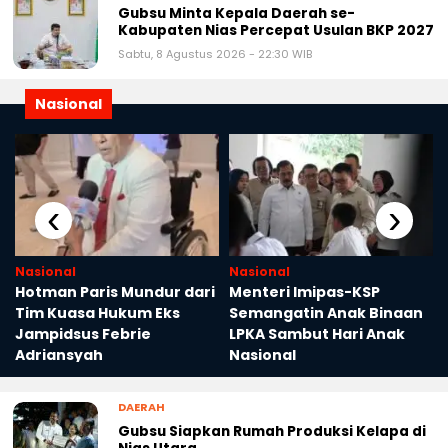
Gubsu Minta Kepala Daerah se-
Kabupaten Nias Percepat Usulan BKP 2027
Sabtu, 8 Agustus 2026 - 22:30 WIB
Nasional
‹
›
Nasional
Nasional
Hotman Paris Mundur dari
Menteri Imipas-KSP
Tim Kuasa Hukum Eks
Semangatin Anak Binaan
Jampidsus Febrie
LPKA Sambut Hari Anak
Adriansyah
Nasional
DAERAH
Gubsu Siapkan Rumah Produksi Kelapa di