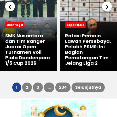
‹
›
Olahraga
Sepak Bola
SMK Nusantara
Rotasi Pemain
dan Tim Ranger
Lawan Persebaya,
Juarai Open
Pelatih PSMS: Ini
Turnamen Voli
Bagian
Piala Dandenpom
Pematangan Tim
1/5 Cup 2026
Jelang Liga 2
1
2
3
…
204
Selanjutnya
Paginasi
pos