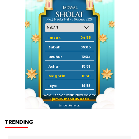
Ahad, 24 Safar 1448 H / 09 Agustus 2026
Imsak
04:55
Subuh
05:05
Dzuhur
12:34
Ashar
15:53
Maghrib
18:41
Isya
19:53
Waktu sholat berikutnya dalam:
1 jam 35 menit 34 detik
Sumber: Kemenag
TRENDING