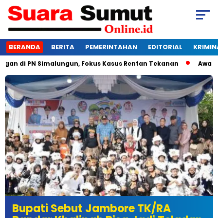
BERANDA
BERITA
PEMERINTAHAN
EDITORIAL
KRIMIN
i PN Simalungun, Fokus Kasus Rentan Tekanan
Awas Bangkrut
Bupati Sebut Jambore TK/RA