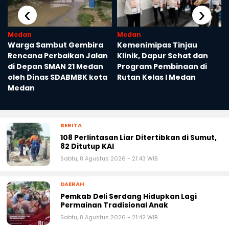
‹
›
Medan
Medan
t
Warga Sambut Gembira
Kemenimipas Tinjau
Rencana Perbaikan Jalan
Klinik, Dapur Sehat dan
di Depan SMAN 21 Medan
Program Pembinaan di
oleh Dinas SDABMBK kota
Rutan Kelas I Medan
Medan
BERITA
108 Perlintasan Liar Ditertibkan di Sumut,
82 Ditutup KAI
Sabtu, 8 Agustus 2026 - 21:43 WIB
DAERAH
Pemkab Deli Serdang Hidupkan Lagi
Permainan Tradisional Anak
Sabtu, 8 Agustus 2026 - 21:42 WIB