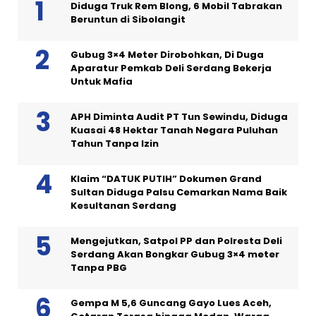
Diduga Truk Rem Blong, 6 Mobil Tabrakan
Beruntun di Sibolangit
Gubug 3×4 Meter Dirobohkan, Di Duga
Aparatur Pemkab Deli Serdang Bekerja
Untuk Mafia
APH Diminta Audit PT Tun Sewindu, Diduga
Kuasai 48 Hektar Tanah Negara Puluhan
Tahun Tanpa Izin
Klaim “DATUK PUTIH” Dokumen Grand
Sultan Diduga Palsu Cemarkan Nama Baik
Kesultanan Serdang
Mengejutkan, Satpol PP dan Polresta Deli
Serdang Akan Bongkar Gubug 3×4 meter
Tanpa PBG
Gempa M 5,6 Guncang Gayo Lues Aceh,