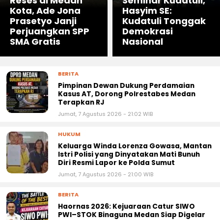
Reses di Medan
Seminar Kudatuli,
Kota, Ade Jona
Hasyim SE:
Prasetyo Janji
Kudatuli Tonggak
Perjuangkan SPP
Demokrasi
SMA Gratis
Nasional
BERITA
Pimpinan Dewan Dukung Perdamaian
Kasus AT, Dorong Polrestabes Medan
Terapkan RJ
Jumat, 7 Agustus 2026 - 21:02 WIB
HUKUM
Keluarga Winda Lorenza Gowasa, Mantan
Istri Polisi yang Dinyatakan Mati Bunuh
Diri Resmi Lapor ke Polda Sumut
Jumat, 7 Agustus 2026 - 21:00 WIB
BERITA
Haornas 2026: Kejuaraan Catur SIWO
PWI–STOK Binaguna Medan Siap Digelar