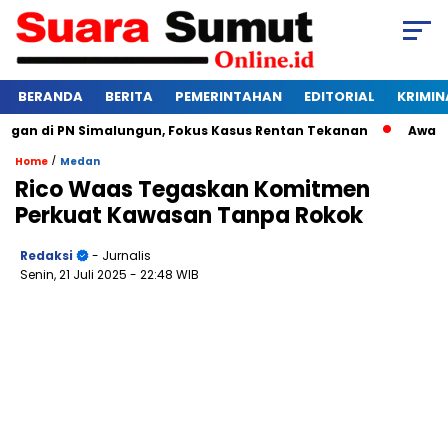
BERANDA
BERITA
PEMERINTAHAN
EDITORIAL
KRIMIN
n di PN Simalungun, Fokus Kasus Rentan Tekanan
Awas Bangk
/
Home
Medan
Rico Waas Tegaskan Komitmen
Perkuat Kawasan Tanpa Rokok
Redaksi
- Jurnalis
Senin, 21 Juli 2025
- 22:48 WIB