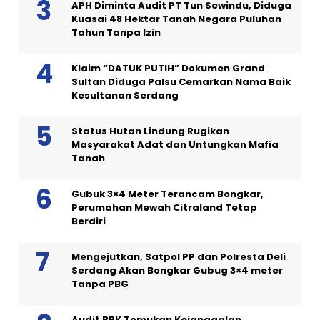
APH Diminta Audit PT Tun Sewindu, Diduga
Kuasai 48 Hektar Tanah Negara Puluhan
Tahun Tanpa Izin
Klaim “DATUK PUTIH” Dokumen Grand
Sultan Diduga Palsu Cemarkan Nama Baik
Kesultanan Serdang
Status Hutan Lindung Rugikan
Masyarakat Adat dan Untungkan Mafia
Tanah
Gubuk 3×4 Meter Terancam Bongkar,
Perumahan Mewah Citraland Tetap
Berdiri
Mengejutkan, Satpol PP dan Polresta Deli
Serdang Akan Bongkar Gubug 3×4 meter
Tanpa PBG
Audit BPK Temukan Kejanggalan