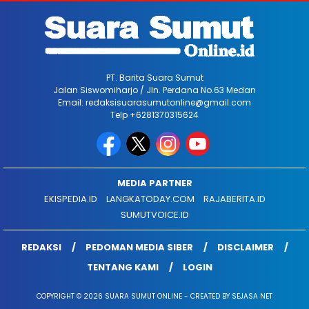
PT. Barita Suara Sumut
Jalan Siswomiharjo / Jln. Perdana No.63 Medan
Email: redaksisuarasumutonline@gmail.com
Telp +6281370315624
MEDIA PARTNER
EKISPEDIA.ID
LANGKATODAY.COM
RAJABERITA.ID
SUMUTVOICE.ID
REDAKSI
PEDOMAN MEDIA SIBER
DISCLAIMER
TENTANG KAMI
LOGIN
COPYRIGHT © 2026 SUARA SUMUT ONLINE - CREATED BY SEJASA NET