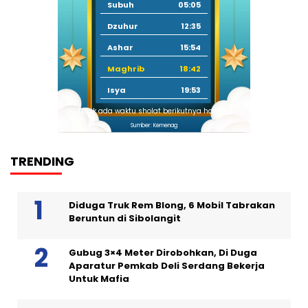
Subuh
05:05
Dzuhur
12:35
Ashar
15:54
Maghrib
18:42
Isya
19:53
Tidak ada waktu sholat berikutnya hari ini.
Sumber: Kemenag
TRENDING
Diduga Truk Rem Blong, 6 Mobil Tabrakan
Beruntun di Sibolangit
Gubug 3×4 Meter Dirobohkan, Di Duga
Aparatur Pemkab Deli Serdang Bekerja
Untuk Mafia