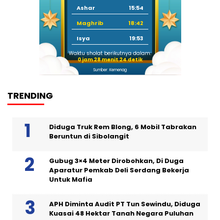
Ashar
15:54
Maghrib
18:42
Isya
19:53
Waktu sholat berikutnya dalam:
0 jam 28 menit 23 detik
Sumber: Kemenag
TRENDING
Diduga Truk Rem Blong, 6 Mobil Tabrakan
Beruntun di Sibolangit
Gubug 3×4 Meter Dirobohkan, Di Duga
Aparatur Pemkab Deli Serdang Bekerja
Untuk Mafia
APH Diminta Audit PT Tun Sewindu, Diduga
Kuasai 48 Hektar Tanah Negara Puluhan