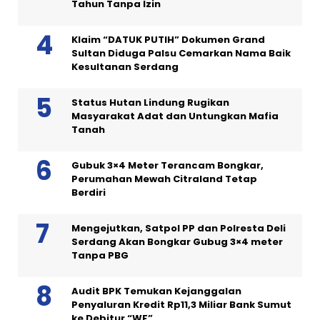
Tahun Tanpa Izin
Klaim “DATUK PUTIH” Dokumen Grand
Sultan Diduga Palsu Cemarkan Nama Baik
Kesultanan Serdang
Status Hutan Lindung Rugikan
Masyarakat Adat dan Untungkan Mafia
Tanah
Gubuk 3×4 Meter Terancam Bongkar,
Perumahan Mewah Citraland Tetap
Berdiri
Mengejutkan, Satpol PP dan Polresta Deli
Serdang Akan Bongkar Gubug 3×4 meter
Tanpa PBG
Audit BPK Temukan Kejanggalan
Penyaluran Kredit Rp11,3 Miliar Bank Sumut
ke Debitur “WF”