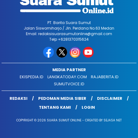
PT. Barita Suara Sumut
Jalan Siswomiharjo / Jln. Perdana No.63 Medan
Email: redaksisuarasumutonline@gmail.com
Telp +6281370315624
MEDIA PARTNER
EKISPEDIA.ID
LANGKATODAY.COM
RAJABERITA.ID
SUMUTVOICE.ID
REDAKSI
PEDOMAN MEDIA SIBER
DISCLAIMER
TENTANG KAMI
LOGIN
COPYRIGHT © 2026 SUARA SUMUT ONLINE - CREATED BY SEJASA NET