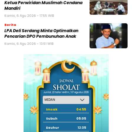
Ketua Perwiridan Muslimah Cendana
Mandiri
Kamis, 6 Agu 2026 - 17:55 WIB
Berita
LPA Deli Serdang Minta Optimalkan
Pencarian DPO Pembunuhan Anak
Kamis, 6 Agu 2026 - 13:51 WIB
Jum'at, 22 Safar 1448 H / 07 Agustus 2026
Imsak
04:55
Subuh
05:05
Dzuhur
12:35