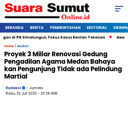
BERANDA
BERITA
PEMERINTAHAN
EDITORIAL
KRIMIN
n di PN Simalungun, Fokus Kasus Rentan Tekanan
Awas Bangk
/
Home
Medan
Proyek 3 Miliar Renovasi Gedung
Pengadilan Agama Medan Bahaya
kan Pengunjung Tidak ada Pelindung
Martial
Redaksi
- Jurnalis
Rabu, 23 Juli 2025
- 20:28 WIB