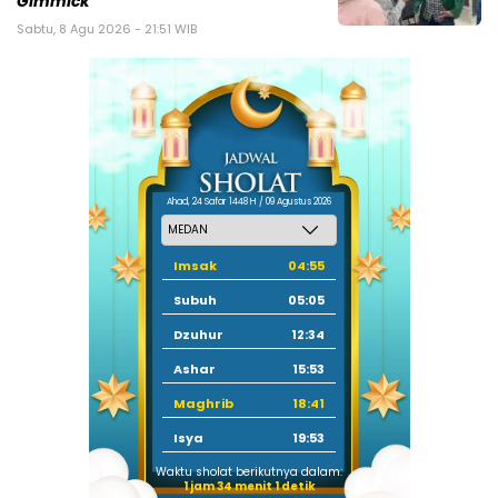
Gimmick
Sabtu, 8 Agu 2026 - 21:51 WIB
Ahad, 24 Safar 1448 H / 09 Agustus 2026
Imsak
04:55
Subuh
05:05
Dzuhur
12:34
Ashar
15:53
Maghrib
18:41
Isya
19:53
Waktu sholat berikutnya dalam:
1 jam 34 menit 0 detik