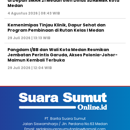
di Depan SMAN 21 Medan oleh Dinas SDABMBK kota
Medan
4 Agustus 2026 | 08:43 WIB
Kemenimipas Tinjau Klinik, Dapur Sehat dan
Program Pembinaan di Rutan Kelas I Medan
29 Juli 2026 | 13:13 WIB
Pangdam I/BB dan Wali Kota Medan Resmikan
Jembatan Perintis Garuda, Akses Polonia-Johor-
Maimun Kembali Terbuka
29 Juli 2026 | 12:04 WIB
PT. Barita Suara Sumut
Jalan Siswomiharjo / Jln. Perdana No.63 Medan
Email: redaksisuarasumutonline@gmail.com