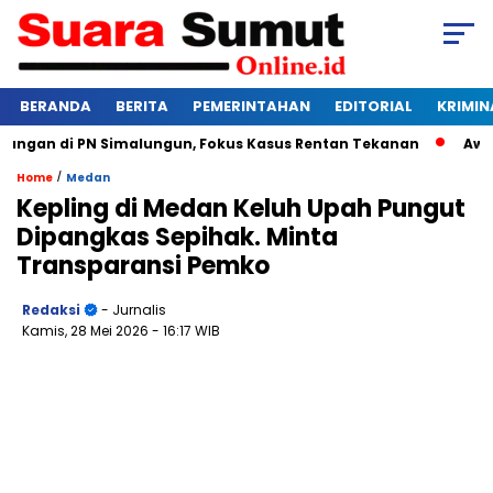
BERANDA
BERITA
PEMERINTAHAN
EDITORIAL
KRIMIN
gan di PN Simalungun, Fokus Kasus Rentan Tekanan
Awas Ban
/
Home
Medan
Kepling di Medan Keluh Upah Pungut
Dipangkas Sepihak. Minta
Transparansi Pemko
Redaksi
- Jurnalis
Kamis, 28 Mei 2026
- 16:17 WIB