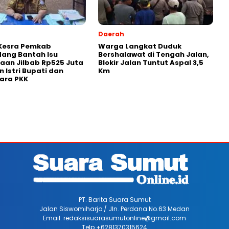
Daerah
Kesra Pemkab
Warga Langkat Duduk
dang Bantah Isu
Bershalawat di Tengah Jalan,
aan Jilbab Rp525 Juta
Blokir Jalan Tuntut Aspal 3,5
n Istri Bupati dan
Km
ara PKK
PT. Barita Suara Sumut
Jalan Siswomiharjo / Jln. Perdana No.63 Medan
Email: redaksisuarasumutonline@gmail.com
Telp +6281370315624