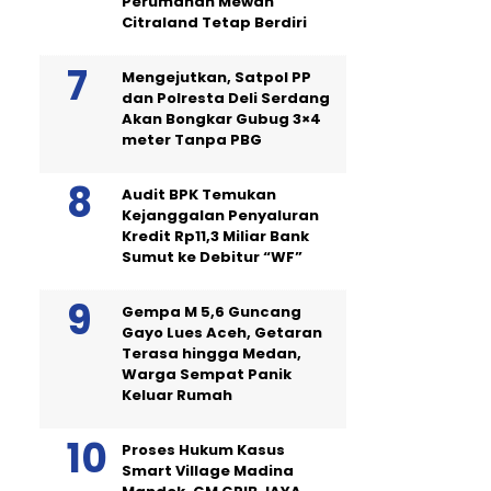
Perumahan Mewah
Citraland Tetap Berdiri
Mengejutkan, Satpol PP
dan Polresta Deli Serdang
Akan Bongkar Gubug 3×4
meter Tanpa PBG
Audit BPK Temukan
Kejanggalan Penyaluran
Kredit Rp11,3 Miliar Bank
Sumut ke Debitur “WF”
Gempa M 5,6 Guncang
Gayo Lues Aceh, Getaran
Terasa hingga Medan,
Warga Sempat Panik
Keluar Rumah
Proses Hukum Kasus
Smart Village Madina