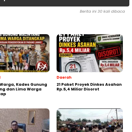
Berita ini 30 kali dibaca
l
Daerah
 Warga, Kades Gunung
21 Paket Proyek Dinkes Asahan
ang dan Lima Warga
Rp.5,4 Miliar Disorot
kap