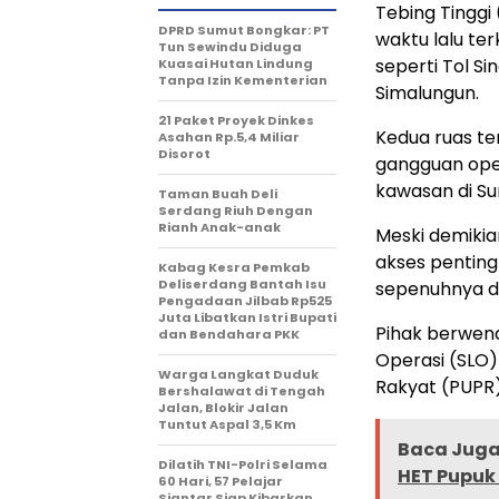
Tebing Tinggi
DPRD Sumut Bongkar: PT
waktu lalu te
Tun Sewindu Diduga
seperti Tol S
Kuasai Hutan Lindung
Tanpa Izin Kementerian
Simalungun.
21 Paket Proyek Dinkes
Kedua ruas te
Asahan Rp.5,4 Miliar
Disorot
gangguan oper
kawasan di Su
Taman Buah Deli
Serdang Riuh Dengan
Rianh Anak-anak
Meski demikia
akses penting
Kabag Kesra Pemkab
Deliserdang Bantah Isu
sepenuhnya da
Pengadaan Jilbab Rp525
Juta Libatkan Istri Bupati
Pihak berwena
dan Bendahara PKK
Operasi (SLO
Warga Langkat Duduk
Rakyat (PUPR)
Bershalawat di Tengah
Jalan, Blokir Jalan
Tuntut Aspal 3,5 Km
Baca Juga 
Dilatih TNI-Polri Selama
HET Pupuk 
60 Hari, 57 Pelajar
Siantar Siap Kibarkan