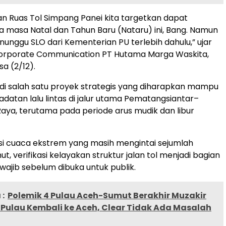
n Ruas Tol Simpang Panei kita targetkan dapat
a masa Natal dan Tahun Baru (Nataru) ini, Bang. Namun
nunggu SLO dari Kementerian PU terlebih dahulu,” ujar
 Corporate Communication PT Hutama Marga Waskita,
sa (2/12).
adi salah satu proyek strategis yang diharapkan mampu
datan lalu lintas di jalur utama Pematangsiantar–
aya, terutama pada periode arus mudik dan libur
i cuaca ekstrem yang masih mengintai sejumlah
ut, verifikasi kelayakan struktur jalan tol menjadi bagian
wajib sebelum dibuka untuk publik.
:
Polemik 4 Pulau Aceh-Sumut Berakhir Muzakir
4 Pulau Kembali ke Aceh, Clear Tidak Ada Masalah