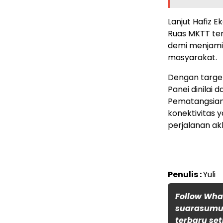
Lanjut Hafiz E
Ruas MKTT teru
demi menjamin 
masyarakat.
Dengan targe
Panei dinilai
Pematangsian
konektivitas y
perjalanan akh
Penulis :
Yuli
Follow Wh
suarasumut
terbaru set