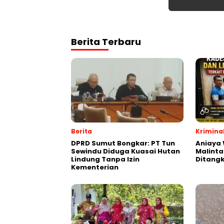
Berita Terbaru
Berita
Krimina
DPRD Sumut Bongkar: PT Tun
Aniaya
Sewindu Diduga Kuasai Hutan
Malint
Lindung Tanpa Izin
Ditang
Kementerian