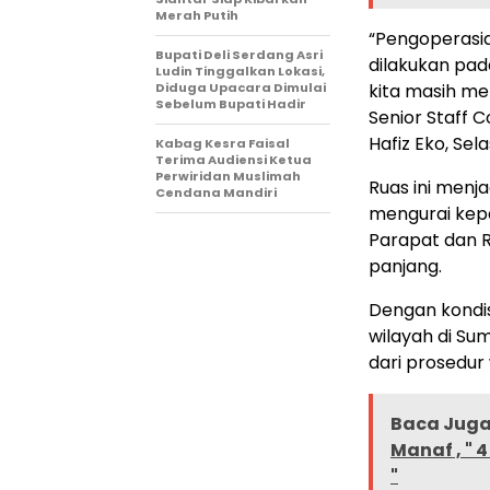
Merah Putih
“Pengoperasia
Bupati Deli Serdang Asri
dilakukan pad
Ludin Tinggalkan Lokasi,
Diduga Upacara Dimulai
kita masih me
Sebelum Bupati Hadir
Senior Staff
Hafiz Eko, Sela
Kabag Kesra Faisal
Terima Audiensi Ketua
Perwiridan Muslimah
Ruas ini menj
Cendana Mandiri
mengurai kepa
Parapat dan R
panjang.
Dengan kondis
wilayah di Sum
dari prosedur 
Baca Juga 
Manaf , " 
"