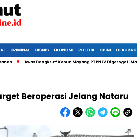
IAL
KRIMINAL
BISNIS
EKONOMI
POLITIK
OPINI
OLAHRAG
Awas Bangkrut! Kebun Mayang PTPN IV Digerogoti Maling, 
arget Beroperasi Jelang Nataru