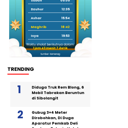
Subuh
05:05
Dzuhur
12:35
Ashar
15:54
Maghrib
18:42
Isya
19:53
Waktu sholat berikutnya dalam:
1 jam 43 menit 6 detik
Sumber: Kemenag
TRENDING
Diduga Truk Rem Blong, 6
Mobil Tabrakan Beruntun
di Sibolangit
Gubug 3×4 Meter
Dirobohkan, Di Duga
Aparatur Pemkab Deli