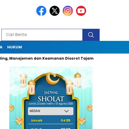
A
HUKUM
Manajemen dan Keamanan Disorot Tajam
Dugaan Pungli Oknum
Jum'at, 22 Safar 1448 H / 07 Agustus 2026
Imsak
04:55