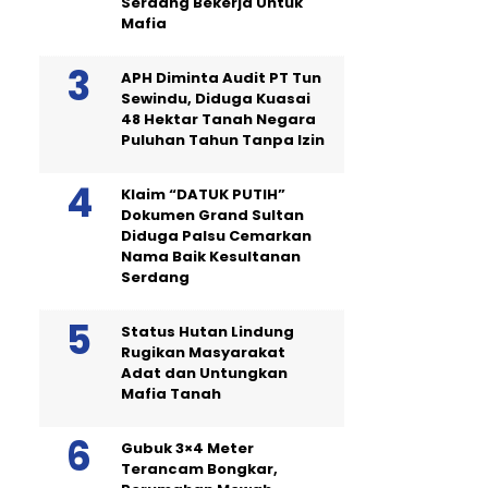
Serdang Bekerja Untuk
Mafia
APH Diminta Audit PT Tun
Sewindu, Diduga Kuasai
48 Hektar Tanah Negara
Puluhan Tahun Tanpa Izin
Klaim “DATUK PUTIH”
Dokumen Grand Sultan
Diduga Palsu Cemarkan
Nama Baik Kesultanan
Serdang
Status Hutan Lindung
Rugikan Masyarakat
Adat dan Untungkan
Mafia Tanah
Gubuk 3×4 Meter
Terancam Bongkar,