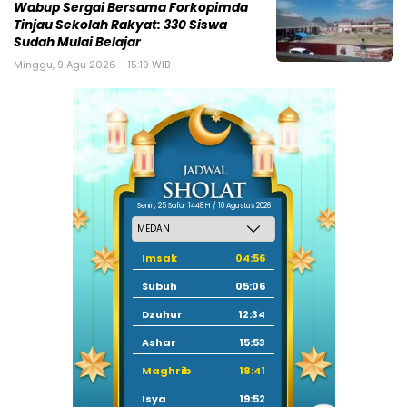
Wabup Sergai Bersama Forkopimda
Tinjau Sekolah Rakyat: 330 Siswa
Sudah Mulai Belajar
Minggu, 9 Agu 2026 - 15:19 WIB
Senin, 25 Safar 1448 H / 10 Agustus 2026
Imsak
04:56
Subuh
05:06
Dzuhur
12:34
Ashar
15:53
Maghrib
18:41
Isya
19:52