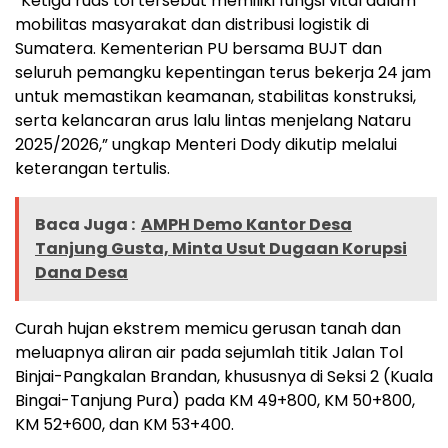
“Ketiga ruas tol tersebut memiliki fungsi vital dalam
mobilitas masyarakat dan distribusi logistik di
Sumatera. Kementerian PU bersama BUJT dan
seluruh pemangku kepentingan terus bekerja 24 jam
untuk memastikan keamanan, stabilitas konstruksi,
serta kelancaran arus lalu lintas menjelang Nataru
2025/2026,” ungkap Menteri Dody dikutip melalui
keterangan tertulis.
Baca Juga :
AMPH Demo Kantor Desa
Tanjung Gusta, Minta Usut Dugaan Korupsi
Dana Desa
Curah hujan ekstrem memicu gerusan tanah dan
meluapnya aliran air pada sejumlah titik Jalan Tol
Binjai-Pangkalan Brandan, khususnya di Seksi 2 (Kuala
Bingai-Tanjung Pura) pada KM 49+800, KM 50+800,
KM 52+600, dan KM 53+400.