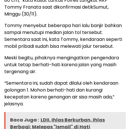
80 cm,” kata Kasat Lantas Polres Langkat AKP
Tommy Franata saat dikonfirmasi detikSumut,
Minggu (30/11).
Tommy menyebut beberapa hari lalu banjir bahkan
sampai menutupi median jalan tol tersebut.
Sementara saat ini, kata Tommy, kendaraan seperti
mobil pribadi sudah bisa melewati jalur tersebut.
Meski begitu, pihaknya mengingatkan pengendara
untuk tetap berhati-hati karena jalan yang masih
tergenang air.
“Sementara ini, sudah dapat dilalui oleh kendaraan
golongan 1. Mohon berhati-hati dan kurangi
kecepatan karena genangan air sisa masih ada,”
jelasnya.
Baca Juga :
LDII, Ihlas Berkurban, Ihlas
Berbagi; Melepas "Ismail" di Hati