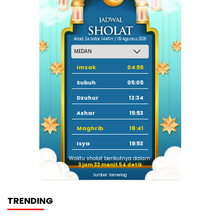
Ahad, 24 Safar 1448 H / 09 Agustus 2026
Imsak
04:55
Subuh
05:05
Dzuhur
12:34
Ashar
15:53
Maghrib
18:41
Isya
19:53
Waktu sholat berikutnya dalam:
3 jam 32 menit 54 detik
Sumber: Kemenag
TRENDING