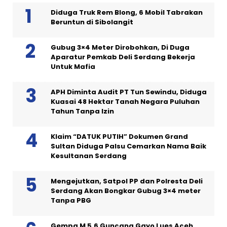
Diduga Truk Rem Blong, 6 Mobil Tabrakan
Beruntun di Sibolangit
Gubug 3×4 Meter Dirobohkan, Di Duga
Aparatur Pemkab Deli Serdang Bekerja
Untuk Mafia
APH Diminta Audit PT Tun Sewindu, Diduga
Kuasai 48 Hektar Tanah Negara Puluhan
Tahun Tanpa Izin
Klaim “DATUK PUTIH” Dokumen Grand
Sultan Diduga Palsu Cemarkan Nama Baik
Kesultanan Serdang
Mengejutkan, Satpol PP dan Polresta Deli
Serdang Akan Bongkar Gubug 3×4 meter
Tanpa PBG
Gempa M 5,6 Guncang Gayo Lues Aceh,