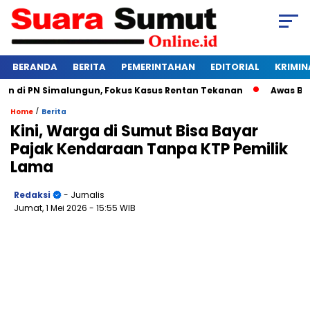
BERANDA
BERITA
PEMERINTAHAN
EDITORIAL
KRIMIN
di PN Simalungun, Fokus Kasus Rentan Tekanan
Awas Bangkr
/
Home
Berita
Kini, Warga di Sumut Bisa Bayar
Pajak Kendaraan Tanpa KTP Pemilik
Lama
Redaksi
- Jurnalis
Jumat, 1 Mei 2026
- 15:55 WIB