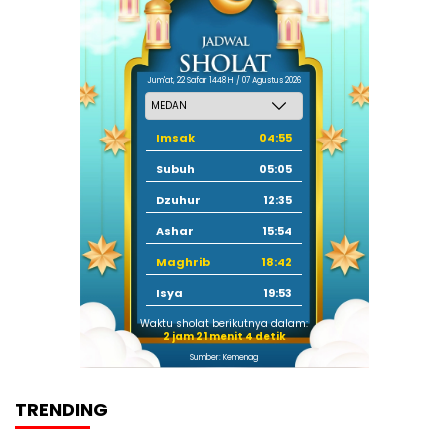
Jum'at, 22 Safar 1448 H / 07 Agustus 2026
Imsak
04:55
Subuh
05:05
Dzuhur
12:35
Ashar
15:54
Maghrib
18:42
Isya
19:53
Waktu sholat berikutnya dalam:
2 jam 21 menit 3 detik
Sumber: Kemenag
TRENDING